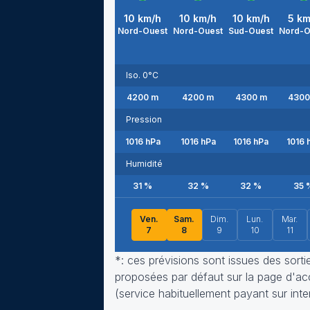
10
km/h
10
km/h
10
km/h
5
km
Nord-Ouest
Nord-Ouest
Sud-Ouest
Nord-O
Iso. 0°C
4200
m
4200
m
4300
m
4300
Pression
1016
hPa
1016
hPa
1016
hPa
1016
h
Humidité
31
%
32
%
32
%
35
Ven.
Sam.
Dim.
Lun.
Mar.
7
8
9
10
11
*: ces prévisions sont issues des sort
proposées par défaut sur la page d'accu
(service habituellement payant sur inte