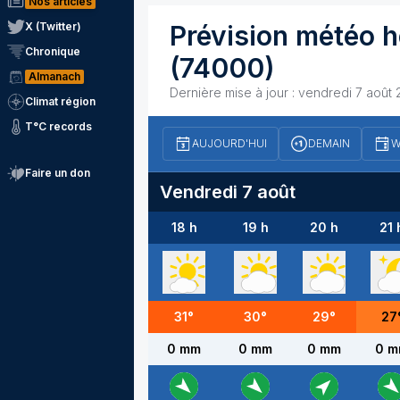
Nos articles
X (Twitter)
Prévision météo h
Chronique
(74000)
Almanach
Dernière mise à jour :
vendredi 7 août 
Climat région
T°C records
AUJOURD'HUI
DEMAIN
W
Faire un don
Vendredi 7 août
18 h
19 h
20 h
21 
31
°
30
°
29
°
27
0 mm
0 mm
0 mm
0 