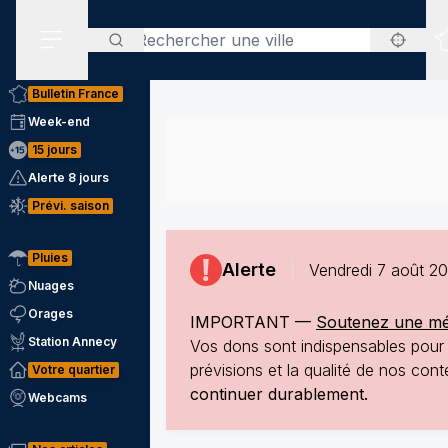
Rechercher
Menu secondaire
Bulletin France
Week-end
15 jours
Alerte 8 jours
Prévi. saison
Pluies
Alerte
Vendredi 7 août 2
Nuages
Orages
IMPORTANT —
Soutenez une mété
Station Annecy
Vos dons sont indispensables pour p
prévisions et la qualité de nos co
Votre quartier
continuer durablement.
Webcams