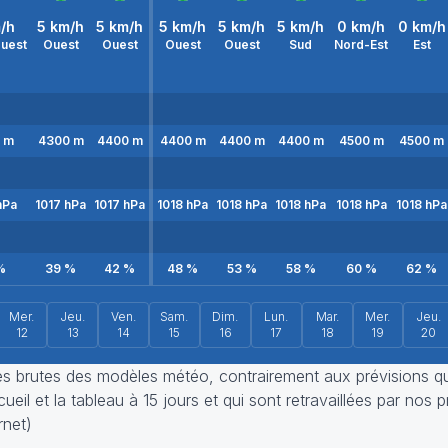
/h
5
km/h
5
km/h
5
km/h
5
km/h
5
km/h
0
km/h
0
km/h
uest
Ouest
Ouest
Ouest
Ouest
Sud
Nord-Est
Est
m
4300
m
4400
m
4400
m
4400
m
4400
m
4500
m
4500
m
Pa
1017
hPa
1017
hPa
1018
hPa
1018
hPa
1018
hPa
1018
hPa
1018
hPa
%
39
%
42
%
48
%
53
%
58
%
60
%
62
%
Mer.
Jeu.
Ven.
Sam.
Dim.
Lun.
Mar.
Mer.
Jeu.
12
13
14
15
16
17
18
19
20
ies brutes des modèles météo, contrairement aux prévisions q
eil et la tableau à 15 jours et qui sont retravaillées par nos p
rnet)