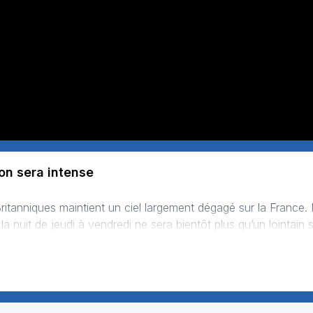
son sera intense
nuit de jeudi à vendredi ne sera bientôt plus qu’un lointain sou
ment se décaler vers l’Allemagne, favor…