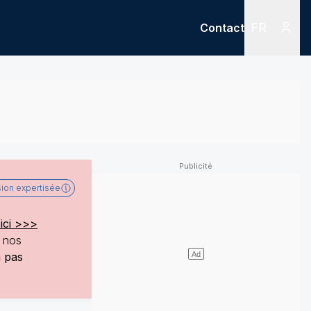
FR
Contact
Menu
Menu des
sion expertisée
ici >>>
e nos
a pas