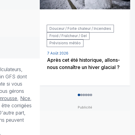
Douceur / Forte chaleur / Incendies
Froid / Fraîcheur / Gel
Prévisions météo
7 Août 2026
Après cet été historique, allons-
nous connaître un hiver glacial ?
lculateurs,
cain GFS dont
nte si vous
ous gérons
0
1
2
3
4
5
mrousse
,
Nice
,
 être corrigées
'autre part,
ons peuvent
.