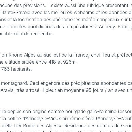
acune des prévisions. Il existe aussi une rubrique présentant l
 Haute-Savoie avec les meilleures webcams et les données des
ons et la localisation des phénomènes météo dangereux sur la r
 que normales quotidiennes des températures à Annecy. Enfin,
idable outil de recherche.
on Rhône-Alpes au sud-est de la France, chef-lieu et préfec
e altitude située entre 418 et 926m.
 766 habitants.
 montagnard. Ceci engendre des précipitations abondantes car 
s Aravis, très arrosé. Il pleut en moyenne 95 jours / an ave
ire
depuis son origine comme bourgade gallo-romaine (essor d
ur la colline d’Annecy-le-Vieux au 7ème siècle (Annecy-le-Neuf
it d’elle la « Rome des Alpes ». Résidence des comtes de Gen