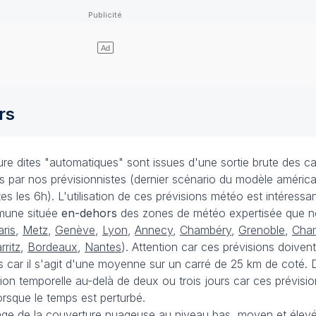
rs
e dites "automatiques" sont issues d'une sortie brute des ca
ées par nos prévisionnistes (dernier scénario du modèle améri
s les 6h). L'utilisation de ces prévisions météo est intéressa
mune située
en-dehors
des zones de météo expertisée que n
aris
,
Metz
,
Genève
,
Lyon
,
Annecy
,
Chambéry
,
Grenoble
,
Cha
rritz
,
Bordeaux
,
Nantes
). Attention car ces prévisions doivent
 car il s'agit d'une moyenne sur un carré de 25 km de coté. D
ision temporelle au-delà de deux ou trois jours car ces prévisi
rsque le temps est perturbé.
ge de la couverture nuageuse au niveau bas, moyen et élevé