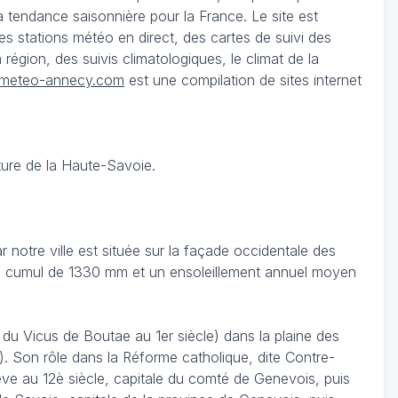
a tendance saisonnière pour la France. Le site est
 stations météo en direct, des cartes de suivi des
égion, des suivis climatologiques, le climat de la
meteo-annecy.com
est une compilation de sites internet
ture de la Haute-Savoie.
notre ville est située sur la façade occidentale des
c un cumul de 1330 mm et un ensoleillement annuel moyen
u Vicus de Boutae au 1er siècle) dans la plaine des
). Son rôle dans la Réforme catholique, dite Contre-
ève au 12è siècle, capitale du comté de Genevois, puis