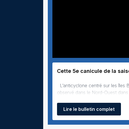
Cette 5e canicule de la sai
L’anticyclone centré sur les îles Britanniques maintient un ciel largement dégagé sur la France. L’air très frais
observé dans le Nord-Ouest dans la 
hautes pressions vont progressive
Lire le bulletin complet