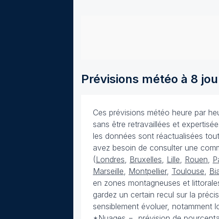
Prévisions météo à 8 jou
Ces prévisions météo heure par heur
sans être retravaillées et expertis
les données sont réactualisées toute
avez besoin de consulter une com
(
Londres
,
Bruxelles
,
Lille
,
Rouen
,
P
Marseille
,
Montpellier
,
Toulouse
,
Bia
en zones montagneuses et littorales
gardez un certain recul sur la préc
sensiblement évoluer, notamment lo
*Nuages = prévision de pourcenta