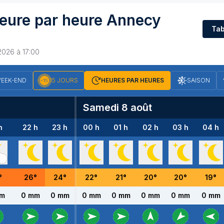
eure par heure
Annecy
Tab
2026 à 17:00
EEK-END
15 JOURS
HEURES PAR HEURES
SAISON
Samedi 8 août
h
22 h
23 h
00 h
01 h
02 h
03 h
04 h
°
26
°
24
°
22
°
21
°
20
°
20
°
19
°
mm
0 mm
0 mm
0 mm
0 mm
0 mm
0 mm
0 mm