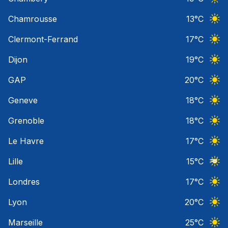
Ciel 
Chamrousse
13
°C
Ciel 
Clermont-Ferrand
17
°C
Ciel 
Dijon
19
°C
Ciel 
GAP
20
°C
Ciel 
Geneve
18
°C
Ciel 
Grenoble
18
°C
Ciel 
Le Havre
17
°C
Ciel 
Lille
15
°C
Ciel 
Londres
17
°C
Ciel 
Lyon
20
°C
Ciel 
Marseille
25
°C