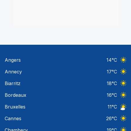
Angers
14
°C
Ciel 
Annecy
17
°C
Ciel 
Biarritz
18
°C
Ciel 
Bordeaux
16
°C
Ciel 
Bruxelles
11
°C
Ciel 
Cannes
26
°C
Ciel 
Chambery
19
°C