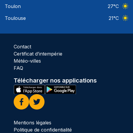
Ciel 
Toulon
27
°C
Ciel 
Toulouse
21
°C
Ciel 
Contact
Certificat d’intempérie
Météo-villes
FAQ
Télécharger nos applications
Facebook
Twitter
Mentions légales
Politique de confidentialité