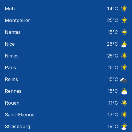
Ciel 
Metz
14
°C
Ciel 
Montpellier
25
°C
Ciel 
Nantes
15
°C
Ciel 
Nice
26
°C
Ciel 
Nimes
25
°C
Ciel 
Paris
15
°C
Ciel 
Reims
15
°C
Ciel 
Rennes
15
°C
Ciel 
Rouen
11
°C
Ciel 
Saint-Etienne
17
°C
Ciel 
Strasbourg
19
°C