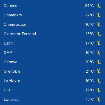
Ciel 
Cannes
24
°C
Ciel 
Chambery
22
°C
Ciel 
Chamrousse
16
°C
Ciel 
Clermont-Ferrand
15
°C
Ciel 
Dijon
17
°C
Ciel 
GAP
16
°C
Ciel 
Geneve
21
°C
Ciel 
Grenoble
21
°C
Ciel 
Le Havre
16
°C
Ciel 
Lille
17
°C
Ciel 
Londres
15
°C
Ciel 