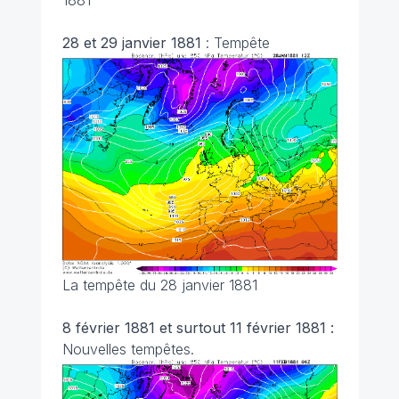
28 et 29 janvier 1881
: Tempête
La tempête du 28 janvier 1881
8 février 1881 et surtout 11 février 1881 :
Nouvelles tempêtes.