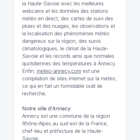
la Haute-Savoie avec les meilleures
webcams et les données des stations
météo en direct, des cartes de suivi des
pluies et des nuages, les observations et
la localisation des phénomènes météo
dangereux sur la région, des suivis
climatologiques, le climat de la Haute-
Savoie et les records ainsi que normales
quotidiennes des températures à Annecy.
Enfin,
meteo-annecy.com
est une
compilation de sites internet sur la météo,
ce qui en fait un formidable outil de
recherche.
Notre ville d'Annecy
Annecy est une commune de la région
Rhône-Alpes au sud-est de la France,
chef-lieu et préfecture de la Haute-
Savoie.