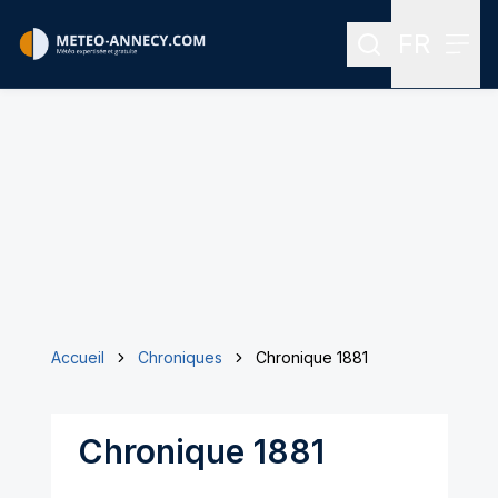
FR
Rechercher
Menu
Menu des
Accueil
Chroniques
Chronique 1881
Chronique 1881