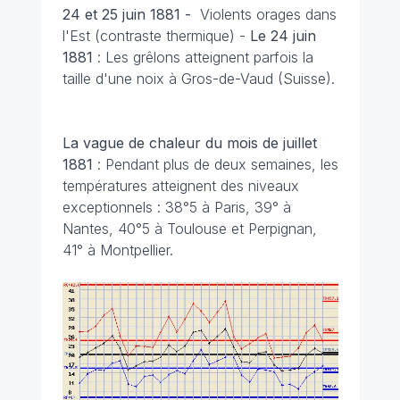
24 et 25 juin 1881 -
Violents orages dans
l'Est (contraste thermique) -
Le 24 juin
1881
: Les grêlons atteignent parfois la
taille d'une noix à Gros-de-Vaud (Suisse).
La vague de chaleur du mois de juillet
1881
: Pendant plus de deux semaines, les
températures atteignent des niveaux
exceptionnels : 38°5 à Paris, 39° à
Nantes, 40°5 à Toulouse et Perpignan,
41° à Montpellier.