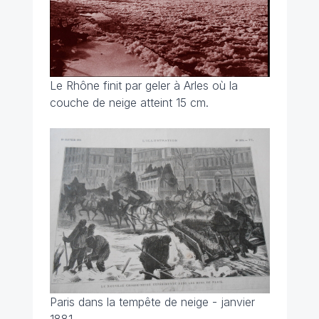
Le Rhône finit par geler à Arles où la
couche de neige atteint 15 cm.
Paris dans la tempête de neige - janvier
1881