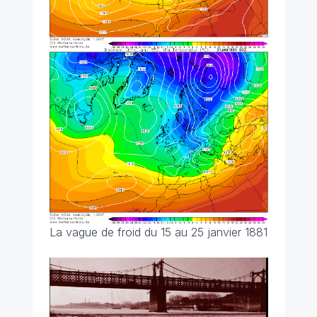
La vague de froid du 15 au 25 janvier 1881