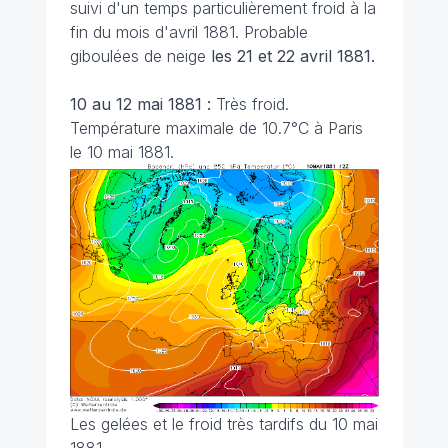
suivi d'un temps particulièrement froid à la
fin du mois d'avril 1881. Probable
giboulées de neige
les 21 et 22 avril 1881.
10 au 12 mai 1881 :
Très froid.
Température maximale de 10.7°C à Paris
le 10 mai 1881.
Les gelées et le froid très tardifs du 10 mai