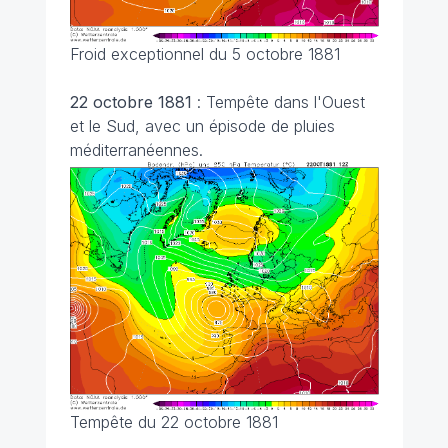
Froid exceptionnel du 5 octobre 1881
22 octobre 1881
: Tempête dans l'Ouest
et le Sud, avec un épisode de pluies
méditerranéennes.
Tempête du 22 octobre 1881