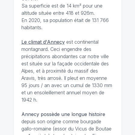
Sa superficie est de 14 km² pour une
altitude située entre 418 et 926m.
En 2020, sa population était de 131 766
habitants.
Le climat d'Annecy
est continental
montagnard. Ceci engendre des
précipitations abondantes car notre ville
est située sur la façade occidentale des
Alpes, et à proximité du massif des
Aravis, très arrosé. Il pleut en moyenne
95 jours / an avec un cumul de 1330 mm
et un ensoleillement annuel moyen de
1942 h.
Annecy possède une longue histoire
depuis son origine comme bourgade
gallo-romaine (essor du Vicus de Boutae