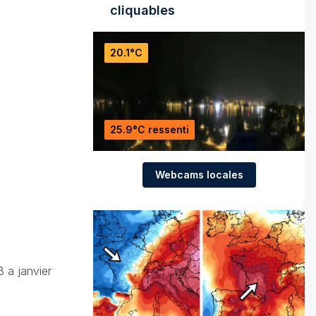
cliquables
20.1°C
25.9°C ressenti
Webcams locales
 a janvier