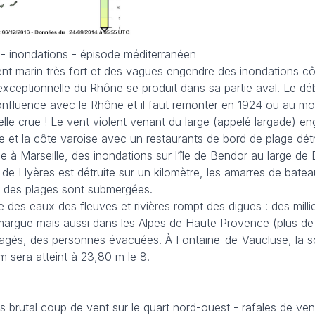
 - inondations - épisode méditerranéen
nt marin très fort et des vagues engendre des inondations cô
exceptionnelle du Rhône se produit dans sa partie aval. Le déb
nfluence avec le Rhône et il faut remonter en 1924 ou au mo
lle crue ! Le vent violent venant du large (appelé largade) e
et la côte varoise avec un restaurants de bord de plage détr
e à Marseille, des inondations sur l’île de Bendor au large de
s de Hyères est détruite sur un kilomètre, les amarres de bate
 des plages sont submergées.
ce des eaux des fleuves et rivières rompt des digues : des milli
margue mais aussi dans les Alpes de Haute Provence (plus d
gés, des personnes évacuées. À Fontaine-de-Vaucluse, la s
 sera atteint à 23,80 m le 8.
rès brutal coup de vent sur le quart nord-ouest - rafales de ve