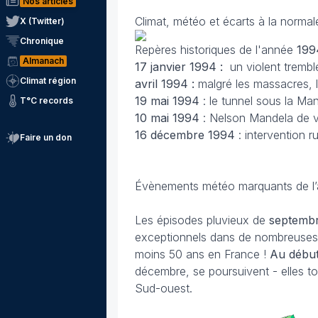
Nos articles
Climat, météo et écarts à la norma
X (Twitter)
Chronique
Repères historiques de l'année
199
Almanach
17 janvier
1994 :
un violent tremb
Climat région
avril
1994 :
malgré les massacres, 
19 mai 1994
: le tunnel sous la Ma
T°C records
10 mai
1994
: Nelson Mandela de vi
16 décembre
1994
: intervention 
Faire un don
Évènements météo marquants de l
Les épisodes pluvieux de
septembre
exceptionnels dans de nombreuses r
moins 50 ans en France !
Au début
décembre, se poursuivent - elles to
Sud-ouest.