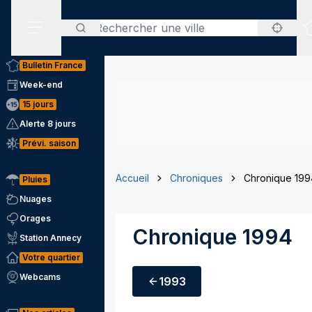
Rechercher
Menu secondaire
Bulletin France
Week-end
15 jours
Alerte 8 jours
Prévi. saison
Accueil
Chroniques
Chronique 199
Pluies
Nuages
Orages
Chronique 1994
Station Annecy
Votre quartier
Webcams
1993