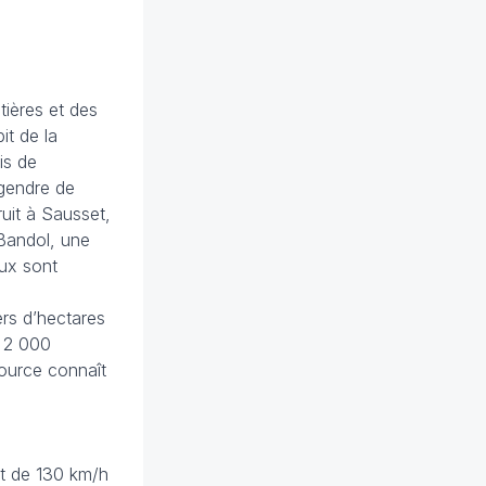
tières et des
it de la
is de
ngendre de
uit à Sausset,
 Bandol, une
aux sont
ers d’hectares
e 2 000
ource connaît
nt de 130 km/h