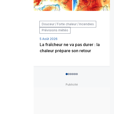
Douceur / Forte chaleur / Incendies
Prévisions météo
5 Août 2026
La fraîcheur ne va pas durer : la
chaleur prépare son retour
0
1
2
3
4
5