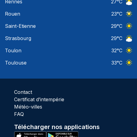
Rennes
27
°C
Ciel 
Rouen
23
°C
Ciel 
Saint-Etienne
29
°C
Ciel 
Strasbourg
29
°C
Ciel 
Toulon
32
°C
Ciel 
Toulouse
33
°C
Ciel 
Contact
Certificat d’intempérie
Météo-villes
FAQ
Télécharger nos applications