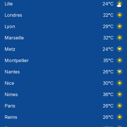
Lille
24
°C
Ciel 
Londres
22
°C
Ciel 
Lyon
29
°C
Ciel 
Marseille
32
°C
Ciel 
Metz
24
°C
Ciel 
Montpellier
35
°C
Ciel 
Nantes
26
°C
Ciel 
Nice
30
°C
Ciel 
Nimes
36
°C
Ciel 
Paris
26
°C
Ciel 
Reims
26
°C
Ciel 