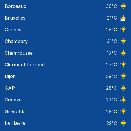
Ciel 
Bordeaux
30
°C
Ciel 
Bruxelles
21
°C
Ciel 
Cannes
28
°C
Ciel 
Chambery
31
°C
Ciel 
Chamrousse
17
°C
Ciel 
Clermont-Ferrand
27
°C
Ciel 
Dijon
29
°C
Ciel 
GAP
28
°C
Ciel 
Geneve
27
°C
Ciel 
Grenoble
29
°C
Ciel 
Le Havre
22
°C
Ciel 