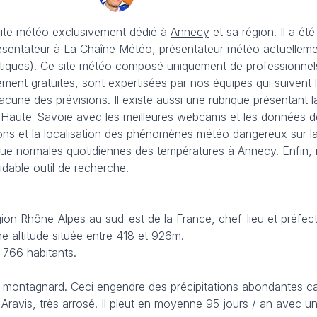
site météo exclusivement dédié à
Annecy
et sa région. Il a é
ésentateur à La Chaîne Météo, présentateur météo actuellemen
iques). Ce site météo composé uniquement de professionnels e
lement gratuites, sont expertisées par nos équipes qui suivent
acune des prévisions. Il existe aussi une rubrique présentant l
 Haute-Savoie avec les meilleures webcams et les données des
ons et la localisation des phénomènes météo dangereux sur la r
 que normales quotidiennes des températures à Annecy. Enfin,
idable outil de recherche.
on Rhône-Alpes au sud-est de la France, chef-lieu et préfec
e altitude située entre 418 et 926m.
 766 habitants.
 montagnard. Ceci engendre des précipitations abondantes car 
s Aravis, très arrosé. Il pleut en moyenne 95 jours / an ave