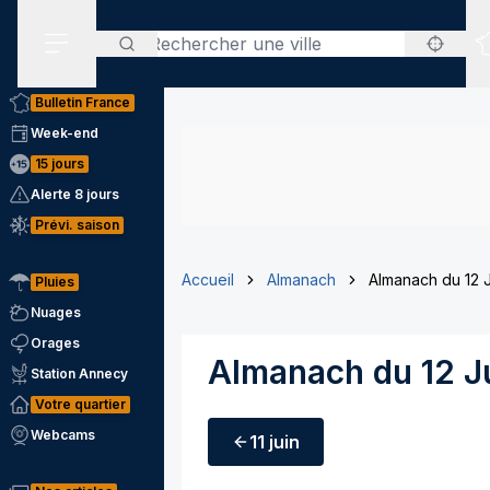
Rechercher
Menu secondaire
Bulletin France
Week-end
15 jours
Alerte 8 jours
Prévi. saison
Accueil
Almanach
Almanach du 12 
Pluies
Nuages
Orages
Almanach du 12 J
Station Annecy
Votre quartier
Webcams
11 juin