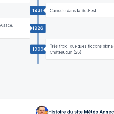
1931
Canicule dans le Sud-est
Alsace.
1926
Très froid, quelques flocons signa
1909
Châteaudun (28)
Histoire du site Météo
Annec