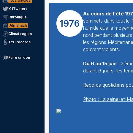
Nos articles
X (Twitter)
Au cours de l'été 19
Chronique
sommets dans tout le N
1976
Almanach
humide que la moyenne 
Climat région
nord pendant plusieurs 
les régions Méditerran
T°C records
souvent violents.
Faire un don
Du 6 au 15 juin
: 2ième
durant 6 jours, les te
Records quotidiens pou
Photo : La seine-et-Mar