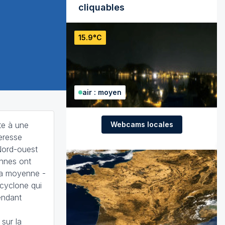
cliquables
15.9°C
air : moyen
Webcams locales
te à une
heresse
Nord-ouest
ennes ont
la moyenne -
icyclone qui
endant
 sur la