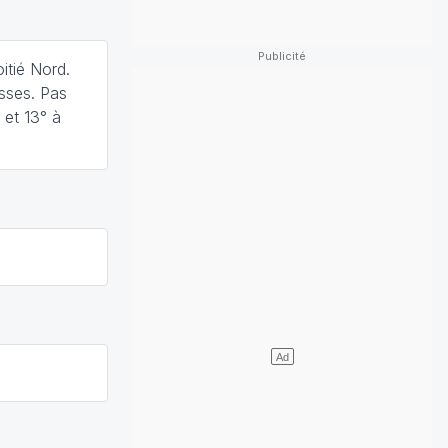
itié Nord.
asses. Pas
 et 13° à