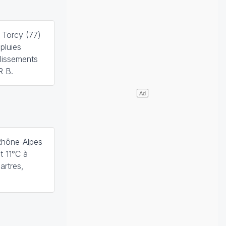
 Torcy (77)
pluies
lissements
R B.
Rhône-Alpes
t 11°C à
artres,