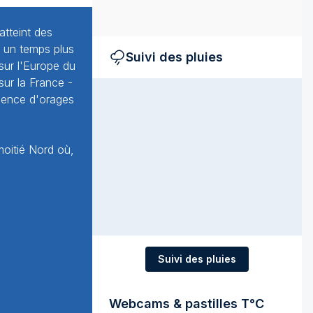
atteint des
à un temps plus
Suivi des pluies
sur l'Europe du
sur la France -
ésence d'orages
moitié Nord où,
Suivi des pluies
Webcams & pastilles T°C