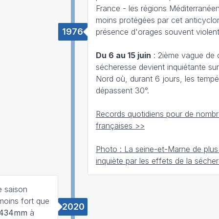
France - les régions Méditerranée
moins protégées par cet anticyclon
1976
présence d'orages souvent violent
Du 6 au 15 juin
: 2ième vague de c
sécheresse devient inquiétante sur
Nord où, durant 6 jours, les tempé
dépassent 30°.
Records quotidiens pour de nombre
françaises >>
Photo : La seine-et-Marne de plus
inquiète par les effets de la sécher
e saison
moins fort que
2020
434mm
à