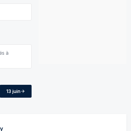
lés à
13 juin
y