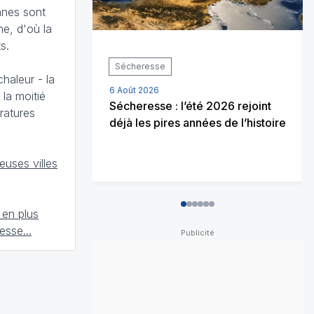
nnes sont
e, d'où la
s.
Sécheresse
haleur - la
6 Août 2026
 la moitié
Sécheresse : l’été 2026 rejoint
ratures
déjà les pires années de l’histoire
uses villes
0
1
2
3
4
5
 en plus
esse...