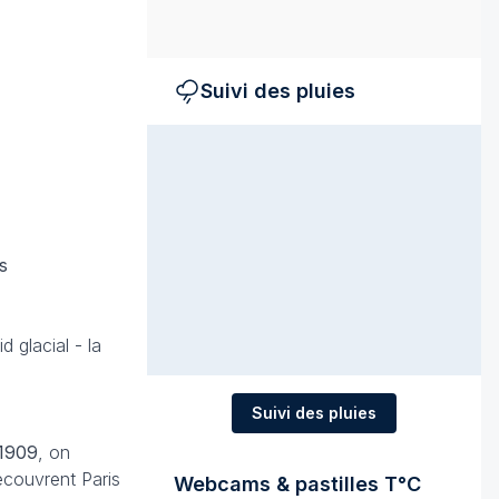
Suivi des pluies
s
oid glacial - la
Suivi des pluies
 1909
, on
ecouvrent Paris
Webcams & pastilles T°C