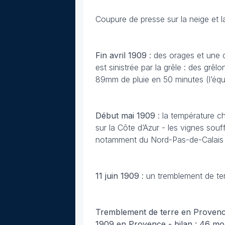
Coupure de presse sur la neige et 
Fin avril
1909
: des orages et une 
est sinistrée par la grêle : des grêl
89mm de pluie en 50 minutes (l’équi
Début mai
1909
: la température c
sur la Côte d’Azur - les vignes so
notamment du Nord-Pas-de-Calais à
11 juin
1909
: un tremblement de te
Tremblement de terre en Provence 
1909 en Provence - bilan : 46 mor