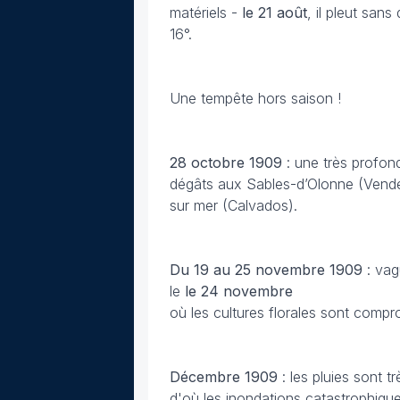
matériels -
le 21 août
, il pleut san
16°.
Une tempête hors saison !
28 octobre
1909
: une très profon
dégâts aux Sables-d’Olonne (Vendée)
sur mer (Calvados).
Du 19 au 25 novembre
1909
: vag
le
le 24 novembre
où les cultures florales sont compr
Décembre
1909
: les pluies sont 
d'où les inondations catastrophique