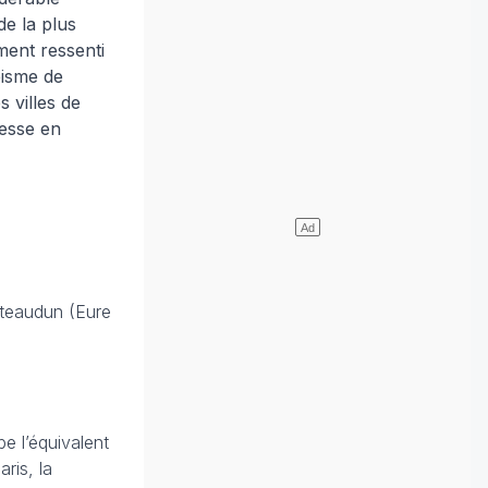
e la plus
ment ressenti
éisme de
 villes de
esse en
âteaudun (Eure
mbe l’équivalent
ris, la