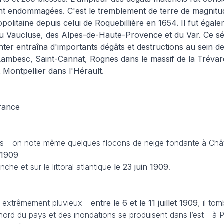
nt endommagées. C'est le tremblement de terre de magnitud
olitaine depuis celui de Roquebillière en 1654. Il fut égale
u Vaucluse, des Alpes-de-Haute-Provence et du Var. Ce s
hter entraîna d'importants dégâts et destructions au sein des
ambesc, Saint-Cannat, Rognes dans le massif de la Trévar
ontpellier dans l'Hérault.
rance
ais - on note même quelques flocons de neige fondante à Ch
 1909
he et sur le littoral atlantique
le 23 juin 1909
.
 et extrêmement pluvieux -
entre le 6 et le 11 juillet
1909
, il to
nord du pays et des inondations se produisent dans l’est - à Pa