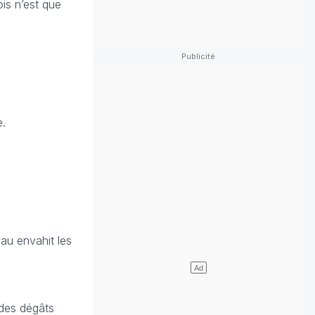
is n’est que
e.
eau envahit les
 des dégâts