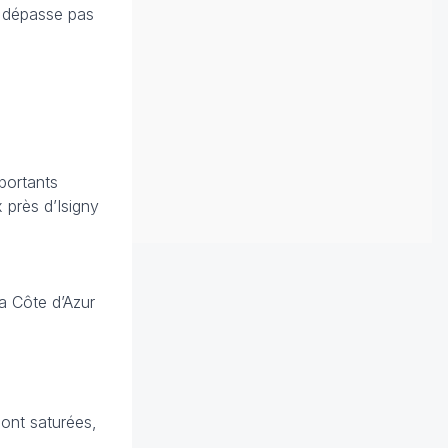
e dépasse pas
portants
 près d’Isigny
la Côte d’Azur
sont saturées,