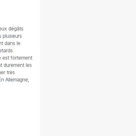
reux dégâts
 plusieurs
t dans le
etards
e est fortement
t durement les
er très
En Allemagne,