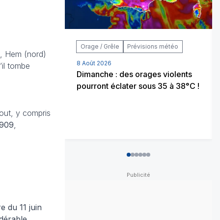
Orage / Grêle
Prévisions météo
, Hem (nord)
8 Août 2026
’il tombe
Dimanche : des orages violents
pourront éclater sous 35 à 38°C !
tout, y compris
1909
,
0
1
2
3
4
5
 du 11 juin
idérable