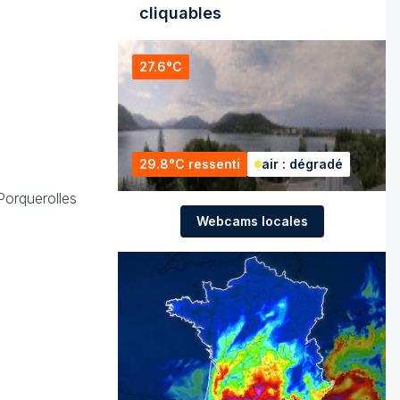
cliquables
27.6°C
29.8°C ressenti
air : dégradé
Porquerolles
Webcams locales