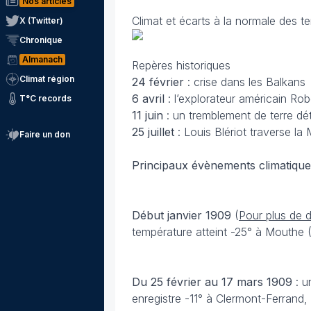
Nos articles
Climat et écarts à la normale des t
X (Twitter)
Chronique
Almanach
Repères historiques
Climat région
24 février
: crise dans les Balkans
6 avril
: l’explorateur américain Rob
T°C records
11 juin
: un tremblement de terre dét
25 juillet
: Louis Blériot traverse l
Faire un don
Principaux évènements climatiques
Début janvier 1909
(
Pour plus de d
température atteint -25° à Mouthe 
Du 25 février au 17 mars 1909
: u
enregistre -11° à Clermont-Ferrand