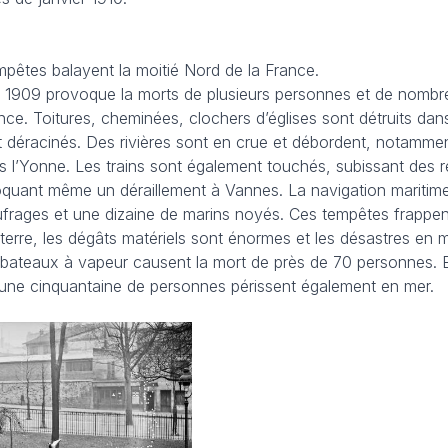
mpêtes balayent la moitié Nord de la France.
re 1909 provoque la morts de plusieurs personnes et de nomb
ce. Toitures, cheminées, clochers d’églises sont détruits dans
 déracinés. Des rivières sont en crue et débordent, notammen
s l’Yonne. Les trains sont également touchés, subissant des r
voquant même un déraillement à Vannes. La navigation maritim
ufrages et une dizaine de marins noyés. Ces tempêtes frappen
terre, les dégâts matériels sont énormes et les désastres en m
 bateaux à vapeur causent la mort de près de 70 personnes. 
 une cinquantaine de personnes périssent également en mer.