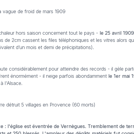
la vague de froid de mars 1909
chaleur hors saison concernent tout le pays -
le 25 avril 1909
ons de 2cm cassent les files téléphoniques et les vitres alors qu
valent d’un mois et demi de précipitations).
hute considérablement pour atteindre des records - il gèle par
uffrent énormément - il neige parfois abondamment
le 1er mai
 l'Alsace.
rre détruit 5 villages en Provence (60 morts)
: l'église est éventrée de Vernègues. Tremblement de terre
ts et 250 blessés. L'ampleur des dégâts matériels fut cons