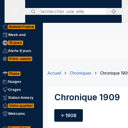
Rechercher
Menu secondaire
Bulletin France
Week-end
15 jours
Alerte 8 jours
Prévi. saison
Accueil
Chroniques
Chronique 190
Pluies
Nuages
Orages
Chronique 1909
Station Annecy
Votre quartier
Webcams
1908