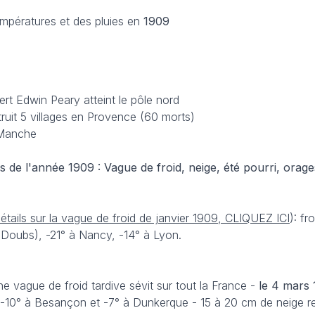
empératures et des pluies en
1909
ert Edwin Peary atteint le pôle nord
ruit 5 villages en Provence (60 morts)
a Manche
 de l'année 1909 : Vague de froid, neige, été pourri, orage
étails sur la vague de froid de janvier 1909, CLIQUEZ ICI
): fr
(Doubs), -21° à Nancy, -14° à Lyon.
ne vague de froid tardive sévit sur tout la France -
le 4 mars
, -10° à Besançon et -7° à Dunkerque - 15 à 20 cm de neige r