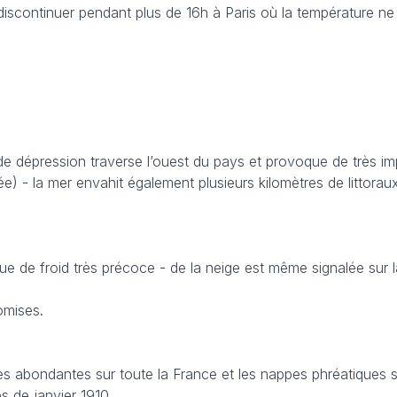
s discontinuer pendant plus de 16h à Paris où la température n
de dépression traverse l’ouest du pays et provoque de très im
 - la mer envahit également plusieurs kilomètres de littoraux
ue de froid très précoce - de la neige est même signalée sur 
omises.
très abondantes sur toute la France et les nappes phréatiques 
s de janvier 1910.