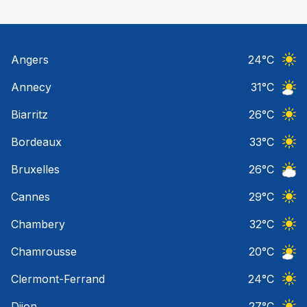
Angers
24
°C
Ciel 
Annecy
31
°C
Ciel 
Biarritz
26
°C
Ciel 
Bordeaux
33
°C
Ciel 
Bruxelles
26
°C
Ciel 
Cannes
29
°C
Ciel 
Chambery
32
°C
Ciel 
Chamrousse
20
°C
Ciel 
Clermont-Ferrand
24
°C
Ciel 
Dijon
27
°C