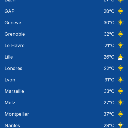
Ciel 
GAP
28
°C
Ciel 
Geneve
30
°C
Ciel 
Grenoble
32
°C
Ciel 
Le Havre
21
°C
Ciel 
Lille
26
°C
Ciel 
Londres
22
°C
Ciel 
Lyon
31
°C
Ciel 
Marseille
33
°C
Ciel 
Metz
27
°C
Ciel 
Montpellier
37
°C
Ciel 
Nantes
29
°C