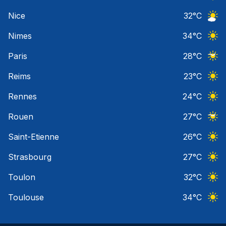
Ciel 
Nice
32
°C
Ciel 
Nimes
34
°C
Ciel 
Paris
28
°C
Ciel 
Reims
23
°C
Ciel 
Rennes
24
°C
Ciel 
Rouen
27
°C
Ciel 
Saint-Etienne
26
°C
Ciel 
Strasbourg
27
°C
Ciel 
Toulon
32
°C
Ciel 
Toulouse
34
°C
Ciel 