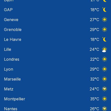
Ciel 
GAP
18
°C
Ciel 
Geneve
27
°C
Ciel 
Grenoble
29
°C
Ciel 
Le Havre
18
°C
Ciel 
Lille
24
°C
Ciel 
Londres
22
°C
Ciel 
Lyon
29
°C
Ciel 
Marseille
32
°C
Ciel 
Metz
24
°C
Ciel 
Montpellier
35
°C
Ciel 
Nantes
26
°C