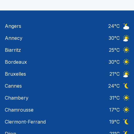
Angers
24
°C
Ciel 
Annecy
30
°C
Ciel 
Biarritz
25
°C
Ciel 
Bordeaux
30
°C
Ciel 
Bruxelles
21
°C
Ciel 
Cannes
24
°C
Ciel 
Chambery
31
°C
Ciel 
Chamrousse
17
°C
Ciel 
Clermont-Ferrand
19
°C
Ciel 
Dijon
21
°C