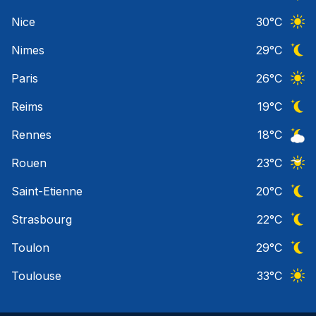
Ciel 
Nice
30
°C
Ciel 
Nimes
29
°C
Ciel 
Paris
26
°C
Ciel 
Reims
19
°C
Ciel 
Rennes
18
°C
Ciel 
Rouen
23
°C
Ciel 
Saint-Etienne
20
°C
Ciel 
Strasbourg
22
°C
Ciel 
Toulon
29
°C
Ciel 
Toulouse
33
°C
Ciel 