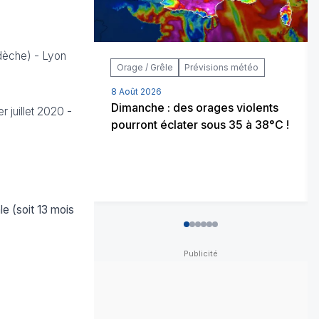
rdèche) - Lyon
Orage / Grêle
Prévisions météo
8 Août 2026
Dimanche : des orages violents
r juillet 2020
-
pourront éclater sous 35 à 38°C !
e (soit 13 mois
0
1
2
3
4
5