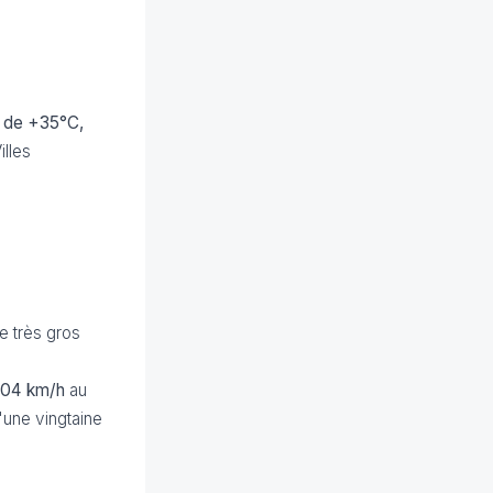
s de +35°C,
lles
e très gros
104 km/h
au
'une vingtaine