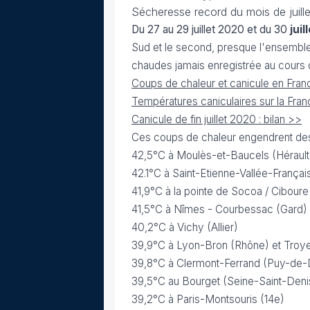
Sécheresse record du mois de juill
Du 27 au 29 juillet 2020 et du 30
juil
Sud et le second, presque l'ensemble d
chaudes jamais enregistrée au cours d'
Coups de chaleur et canicule en Franc
Températures caniculaires sur la Fran
Canicule de fin juillet 2020 : bilan >>
Ces coups de chaleur engendrent des 
42,5°C à Moulès-et-Baucels (Hérault
42.1°C à Saint-Etienne-Vallée-França
41,9°C à la pointe de Socoa / Cibour
41,5°C à Nîmes - Courbessac (Gard)
40,2°C à Vichy (Allier)
39,9°C à Lyon-Bron (Rhône) et Troy
39,8°C à Clermont-Ferrand (Puy-de
39,5°C au Bourget (Seine-Saint-Deni
39,2°C à Paris-Montsouris (14e)