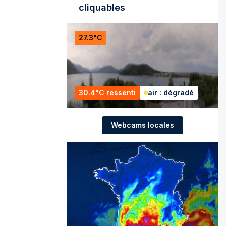
cliquables
27.3°C
30.4°C ressenti
air : dégradé
Webcams locales