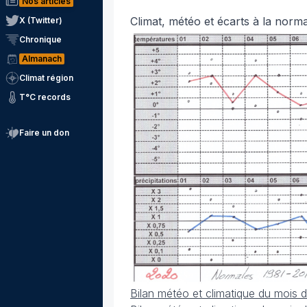
Nos articles
Climat, météo et écarts à la norm
X (Twitter)
Chronique
Almanach
Climat région
T°C records
Faire un don
Bilan météo et climatique du mois 