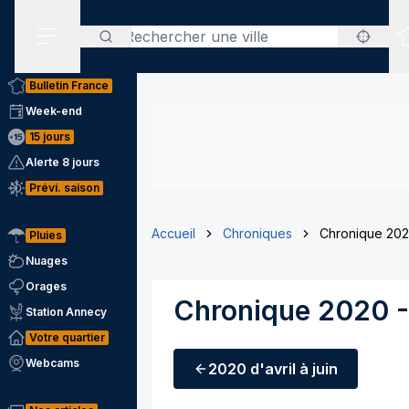
Rechercher
Menu secondaire
Bulletin France
Week-end
15 jours
Alerte 8 jours
Prévi. saison
Accueil
Chroniques
Chronique 2020
Pluies
Nuages
Orages
Chronique 2020 - 
Station Annecy
Votre quartier
Webcams
2020
d'avril à juin