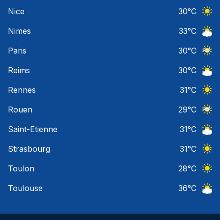
Ciel 
Nice
30
°C
Ciel 
Nimes
33
°C
Ciel 
Paris
30
°C
Ciel 
Reims
30
°C
Ciel 
Rennes
31
°C
Ciel 
Rouen
29
°C
Ciel 
Saint-Etienne
31
°C
Ciel 
Strasbourg
31
°C
Ciel 
Toulon
28
°C
Ciel 
Toulouse
36
°C
Ciel 