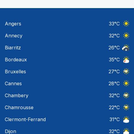
Angers
33
°C
Ciel 
Annecy
32
°C
Ciel 
Biarritz
26
°C
Risqu
Bordeaux
35
°C
Orage
Bruxelles
27
°C
Ciel 
Cannes
28
°C
Ciel 
Chambery
32
°C
Ciel 
Chamrousse
22
°C
Ciel 
Clermont-Ferrand
31
°C
Ciel 
Dijon
32
°C