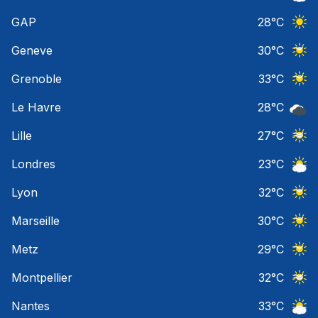
Ciel 
GAP
28
°C
Ciel 
Geneve
30
°C
Ciel 
Grenoble
33
°C
Ciel 
Le Havre
28
°C
Ciel 
Lille
27
°C
Ciel 
Londres
23
°C
Ciel 
Lyon
32
°C
Ciel 
Marseille
30
°C
Ciel 
Metz
29
°C
Ciel 
Montpellier
32
°C
Ciel 
Nantes
33
°C