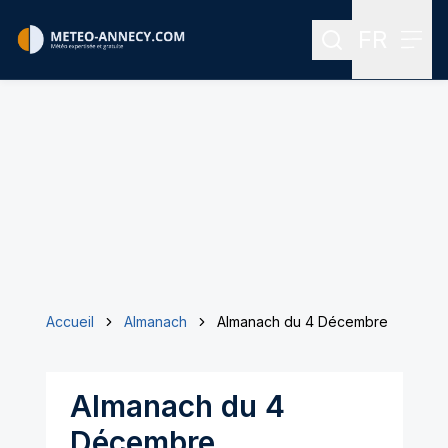
FR
Rechercher
Menu
Menu des
Accueil
Almanach
Almanach du 4 Décembre
Almanach du 4
Décembre