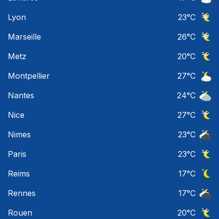
Ciel 
Lyon
23
°C
Ciel 
Marseille
26
°C
Ciel 
Metz
20
°C
Ciel 
Montpellier
27
°C
Ciel 
Nantes
24
°C
Ciel 
Nice
27
°C
Ciel 
Nimes
23
°C
Ciel 
Paris
23
°C
Ciel 
Reims
17
°C
Ciel 
Rennes
17
°C
Ciel 
Rouen
20
°C