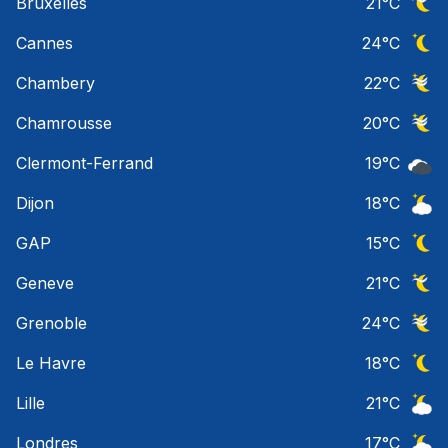
Bruxelles
21
°C
Ciel 
Cannes
24
°C
Ciel 
Chambery
22
°C
Ciel 
Chamrousse
20
°C
Ciel 
Clermont-Ferrand
19
°C
Ciel 
Dijon
18
°C
Ciel 
GAP
15
°C
Ciel 
Geneve
21
°C
Ciel 
Grenoble
24
°C
Ciel 
Le Havre
18
°C
Ciel 
Lille
21
°C
Ciel 
Londres
17
°C