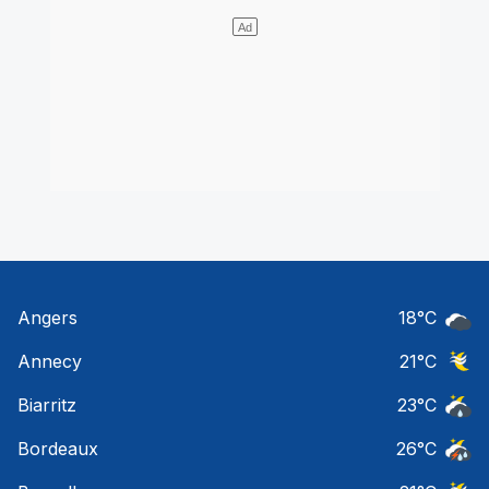
Angers
18
°C
Ciel 
Annecy
21
°C
Ciel 
Biarritz
23
°C
Risqu
Bordeaux
26
°C
Temps