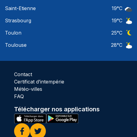
Ciel 
Saint-Etienne
19
°C
Ciel 
Strasbourg
19
°C
Ciel 
Toulon
25
°C
Ciel 
Toulouse
28
°C
Ciel 
Contact
Certificat d’intempérie
Météo-villes
FAQ
Télécharger nos applications