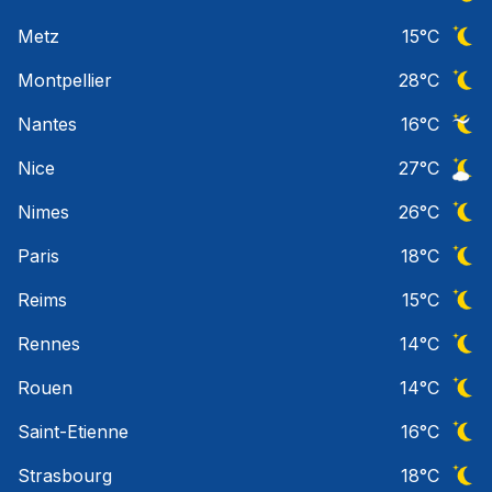
Ciel 
Metz
15
°C
Ciel 
Montpellier
28
°C
Ciel 
Nantes
16
°C
Ciel 
Nice
27
°C
Ciel 
Nimes
26
°C
Ciel 
Paris
18
°C
Ciel 
Reims
15
°C
Ciel 
Rennes
14
°C
Ciel 
Rouen
14
°C
Ciel 
Saint-Etienne
16
°C
Ciel 
Strasbourg
18
°C