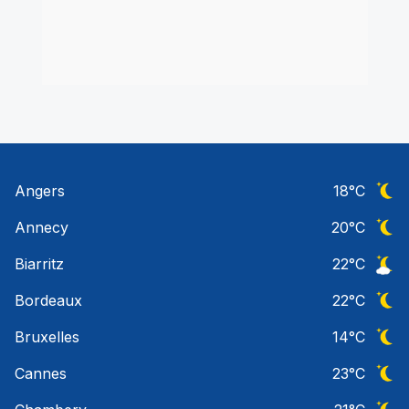
Angers
18
°C
Ciel 
Annecy
20
°C
Ciel 
Biarritz
22
°C
Ciel 
Bordeaux
22
°C
Ciel 
Bruxelles
14
°C
Ciel 
Cannes
23
°C
Ciel 