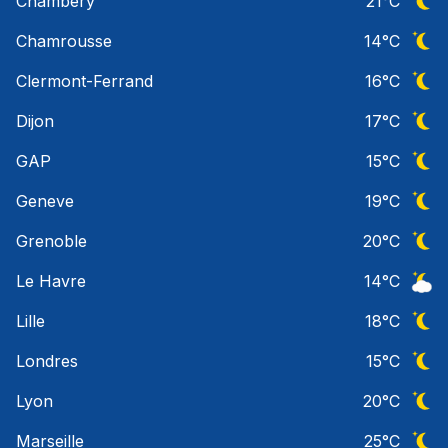
Chambery
21
°C
Ciel 
Chamrousse
14
°C
Ciel 
Clermont-Ferrand
16
°C
Ciel 
Dijon
17
°C
Ciel 
GAP
15
°C
Ciel 
Geneve
19
°C
Ciel 
Grenoble
20
°C
Ciel 
Le Havre
14
°C
Ciel 
Lille
18
°C
Ciel 
Londres
15
°C
Ciel 
Lyon
20
°C
Ciel 
Marseille
25
°C