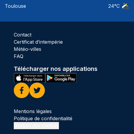
Ciel 
Toulouse
24
°C
Ciel 
Contact
Certificat d’intempérie
Météo-villes
FAQ
Télécharger nos applications
Facebook
Twitter
Mentions légales
Politique de confidentialité
Gestion des cookies