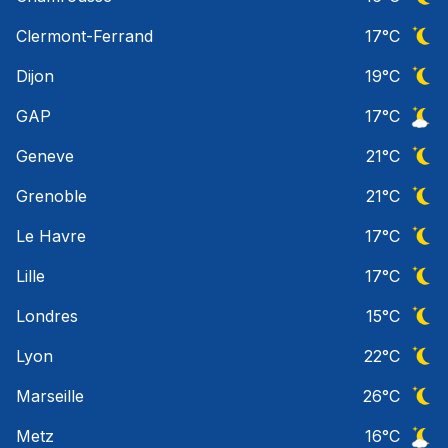
Ciel 
Clermont-Ferrand
17
°C
Ciel 
Dijon
19
°C
Ciel 
GAP
17
°C
Ciel 
Geneve
21
°C
Ciel 
Grenoble
21
°C
Ciel 
Le Havre
17
°C
Ciel 
Lille
17
°C
Ciel 
Londres
15
°C
Ciel 
Lyon
22
°C
Ciel 
Marseille
26
°C
Ciel 
Metz
16
°C