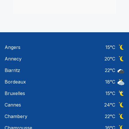
Angers
15
°C
Ciel 
Annecy
20
°C
Ciel 
Biarritz
22
°C
Ciel 
Bordeaux
18
°C
Ciel 
Bruxelles
15
°C
Ciel 
Cannes
24
°C
Ciel 
Chambery
22
°C
Ciel 
Chamrousse
16
°C