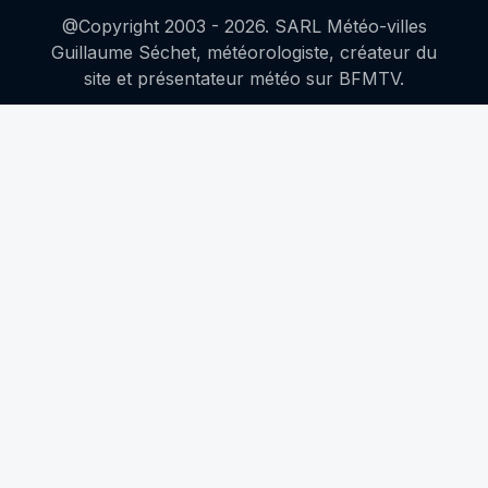
@Copyright 2003 -
2026
. SARL Météo-villes
Guillaume Séchet, météorologiste, créateur du
site et présentateur météo sur BFMTV.