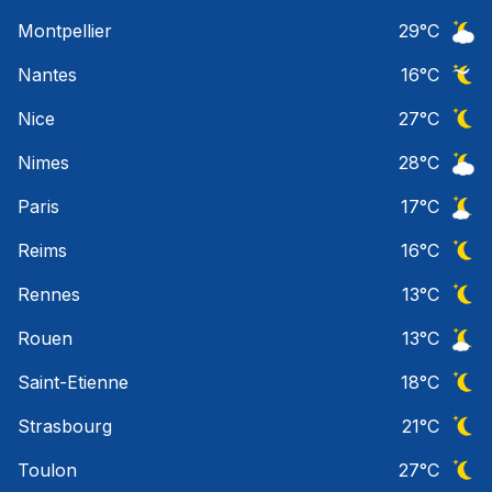
Ciel 
Montpellier
29
°C
Ciel 
Nantes
16
°C
Ciel 
Nice
27
°C
Ciel 
Nimes
28
°C
Ciel 
Paris
17
°C
Ciel 
Reims
16
°C
Ciel 
Rennes
13
°C
Ciel 
Rouen
13
°C
Ciel 
Saint-Etienne
18
°C
Ciel 
Strasbourg
21
°C
Ciel 
Toulon
27
°C