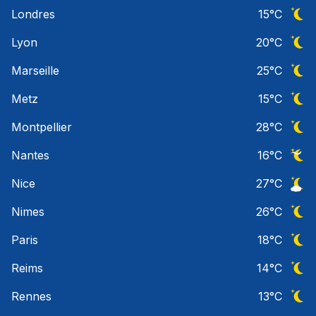
Ciel 
Londres
15
°C
Ciel 
Lyon
20
°C
Ciel 
Marseille
25
°C
Ciel 
Metz
15
°C
Ciel 
Montpellier
28
°C
Ciel 
Nantes
16
°C
Ciel 
Nice
27
°C
Ciel 
Nimes
26
°C
Ciel 
Paris
18
°C
Ciel 
Reims
14
°C
Ciel 
Rennes
13
°C
Ciel 