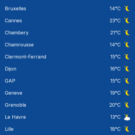
Ciel 
Bruxelles
14
°C
Ciel 
Cannes
23
°C
Ciel 
Chambery
21
°C
Ciel 
Chamrousse
14
°C
Ciel 
Clermont-Ferrand
15
°C
Ciel 
Dijon
16
°C
Ciel 
GAP
15
°C
Ciel 
Geneve
19
°C
Ciel 
Grenoble
20
°C
Ciel 
Le Havre
13
°C
Ciel 
Lille
18
°C