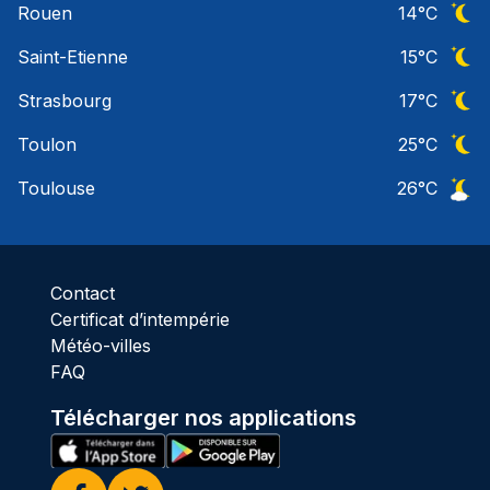
Rouen
14
°C
Ciel 
Saint-Etienne
15
°C
Ciel 
Strasbourg
17
°C
Ciel 
Toulon
25
°C
Ciel 
Toulouse
26
°C
Ciel 
Contact
Certificat d’intempérie
Météo-villes
FAQ
Télécharger nos applications