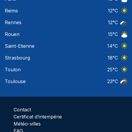
Ciel 
Reims
12
°C
Ciel 
Rennes
12
°C
Ciel 
Rouen
15
°C
Ciel 
Saint-Etienne
14
°C
Ciel 
Strasbourg
18
°C
Ciel 
Toulon
25
°C
Ciel 
Toulouse
23
°C
Ciel 
Contact
Certificat d’intempérie
Météo-villes
FAQ