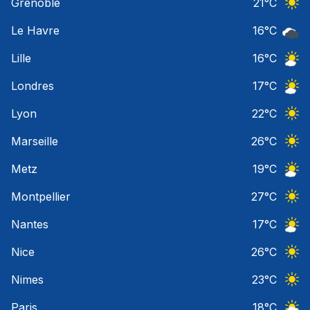
Grenoble
21
°C
Ciel 
Le Havre
16
°C
Ciel 
Lille
16
°C
Ciel 
Londres
17
°C
Ciel 
Lyon
22
°C
Ciel 
Marseille
26
°C
Ciel 
Metz
19
°C
Ciel 
Montpellier
27
°C
Ciel 
Nantes
17
°C
Ciel 
Nice
26
°C
Ciel 
Nimes
23
°C
Ciel 
Paris
18
°C