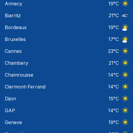
Annecy
19
°C
Ciel 
Biarritz
21
°C
Nuage
Bordeaux
19
°C
Ciel 
Bruxelles
17
°C
Ciel 
Cannes
23
°C
Ciel 
Chambery
21
°C
Ciel 
Chamrousse
14
°C
Ciel 
Clermont-Ferrand
14
°C
Ciel 
Dijon
15
°C
Ciel 
GAP
14
°C
Ciel 
Geneve
19
°C
Ciel 