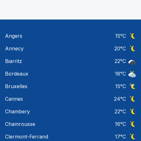
Angers
15
°C
Ciel 
Annecy
20
°C
Ciel 
Biarritz
22
°C
Ciel 
Bordeaux
18
°C
Ciel 
Bruxelles
15
°C
Ciel 
Cannes
24
°C
Ciel 
Chambery
22
°C
Ciel 
Chamrousse
16
°C
Ciel 
Clermont-Ferrand
17
°C