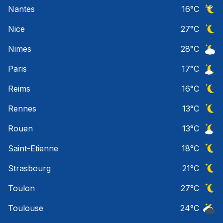
Ciel 
Nantes
16
°C
Ciel 
Nice
27
°C
Ciel 
Nimes
28
°C
Ciel 
Paris
17
°C
Ciel 
Reims
16
°C
Ciel 
Rennes
13
°C
Ciel 
Rouen
13
°C
Ciel 
Saint-Etienne
18
°C
Ciel 
Strasbourg
21
°C
Ciel 
Toulon
27
°C
Ciel 
Toulouse
24
°C
Ciel 