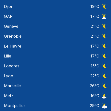
Ciel 
Dijon
19
°C
Ciel 
GAP
17
°C
Ciel 
Geneve
21
°C
Ciel 
Grenoble
21
°C
Ciel 
Le Havre
17
°C
Ciel 
Lille
17
°C
Ciel 
Londres
15
°C
Ciel 
Lyon
22
°C
Ciel 
Marseille
26
°C
Ciel 
Metz
16
°C
Ciel 
Montpellier
29
°C