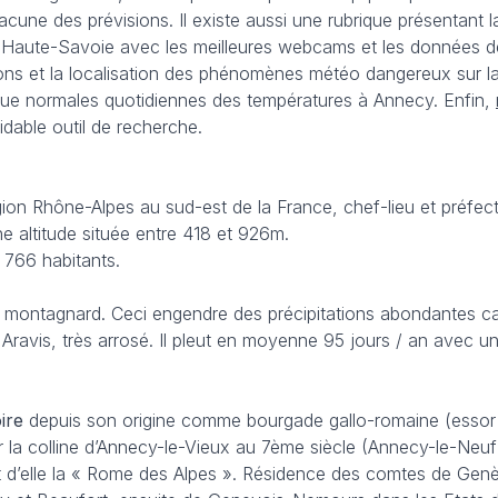
acune des prévisions. Il existe aussi une rubrique présentant l
 Haute-Savoie avec les meilleures webcams et les données des
ons et la localisation des phénomènes météo dangereux sur la r
 que normales quotidiennes des températures à Annecy. Enfin,
idable outil de recherche.
on Rhône-Alpes au sud-est de la France, chef-lieu et préfec
e altitude située entre 418 et 926m.
 766 habitants.
 montagnard. Ceci engendre des précipitations abondantes car 
s Aravis, très arrosé. Il pleut en moyenne 95 jours / an ave
ire
depuis son origine comme bourgade gallo-romaine (essor d
ur la colline d’Annecy-le-Vieux au 7ème siècle (Annecy-le-Neuf
it d’elle la « Rome des Alpes ». Résidence des comtes de Gen