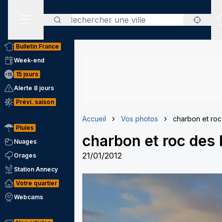
Rechercher
Menu secondaire
Bulletin France
Week-end
15 jours
Alerte 8 jours
Prévi. saison
Accueil
Vos photos
charbon et roc
Pluies
charbon et roc des 
Nuages
21/01/2012
Orages
Station Annecy
Votre quartier
Webcams