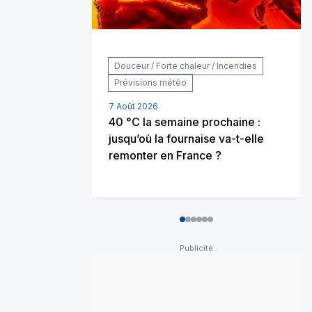
Douceur / Forte chaleur / Incendies
Prévisions météo
7 Août 2026
40 °C la semaine prochaine :
jusqu’où la fournaise va-t-elle
remonter en France ?
0
1
2
3
4
5