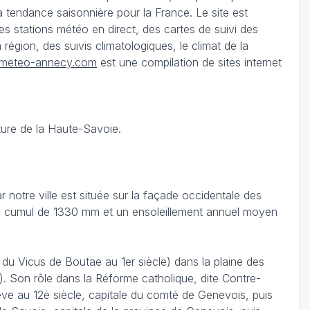
a tendance saisonnière pour la France. Le site est
 stations météo en direct, des cartes de suivi des
égion, des suivis climatologiques, le climat de la
meteo-annecy.com
est une compilation de sites internet
ture de la Haute-Savoie.
notre ville est située sur la façade occidentale des
c un cumul de 1330 mm et un ensoleillement annuel moyen
u Vicus de Boutae au 1er siècle) dans la plaine des
). Son rôle dans la Réforme catholique, dite Contre-
ève au 12è siècle, capitale du comté de Genevois, puis