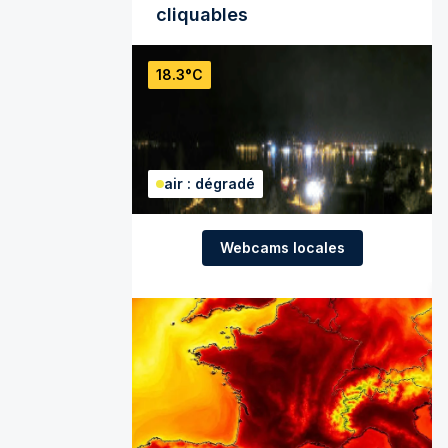
cliquables
18.3°C
air : dégradé
Webcams locales