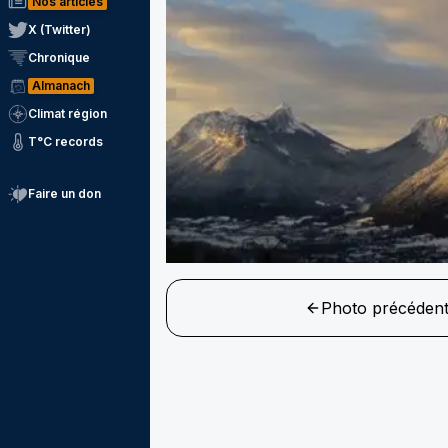
Nos articles
X (Twitter)
Chronique
Almanach
Climat région
T°C records
Faire un don
Photo précéden