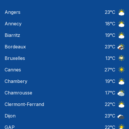
Angers
23
°C
Ciel 
Annecy
18
°C
Ciel 
Biarritz
19
°C
Ciel 
Bordeaux
23
°C
Temps
Bruxelles
13
°C
Ciel 
Cannes
27
°C
Ciel 
Chambery
19
°C
Ciel 
Chamrousse
17
°C
Ciel 
Clermont-Ferrand
22
°C
Ciel 
Dijon
23
°C
Ciel 
GAP
22
°C