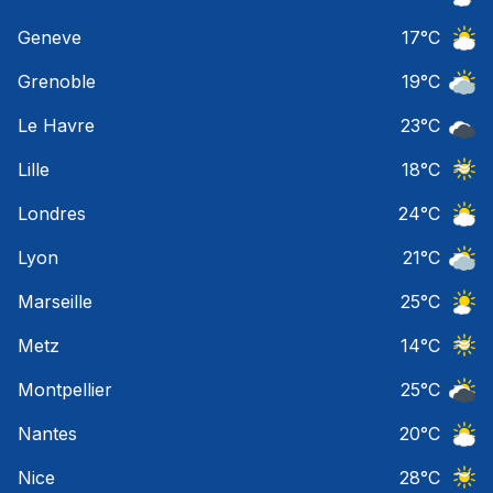
Ciel 
Geneve
17
°C
Ciel 
Grenoble
19
°C
Ciel 
Le Havre
23
°C
Ciel 
Lille
18
°C
Ciel 
Londres
24
°C
Ciel 
Lyon
21
°C
Ciel 
Marseille
25
°C
Ciel 
Metz
14
°C
Ciel 
Montpellier
25
°C
Ciel 
Nantes
20
°C
Ciel 
Nice
28
°C