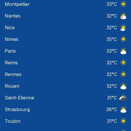
Montpellier
33
°C
Ciel 
Nantes
32
°C
Orage
Nice
32
°C
Ciel 
Nimes
35
°C
Ciel 
Paris
33
°C
Ciel 
Reims
32
°C
Ciel 
Rennes
32
°C
Ciel 
Rouen
32
°C
Ciel 
Saint-Etienne
31
°C
Ciel 
Strasbourg
36
°C
Ciel 
Toulon
31
°C
Ciel 