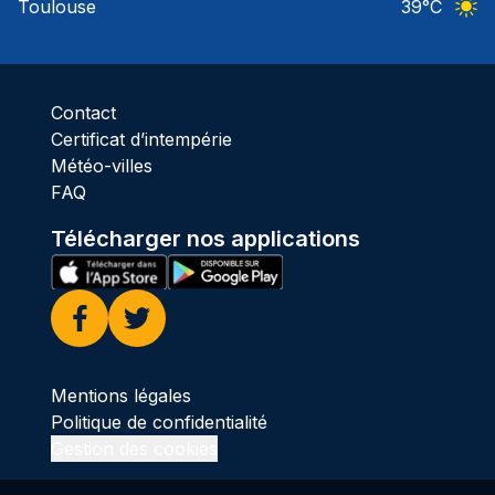
Toulouse
39
°C
Ciel 
Contact
Certificat d’intempérie
Météo-villes
FAQ
Télécharger nos applications
Facebook
Twitter
Mentions légales
Politique de confidentialité
Gestion des cookies