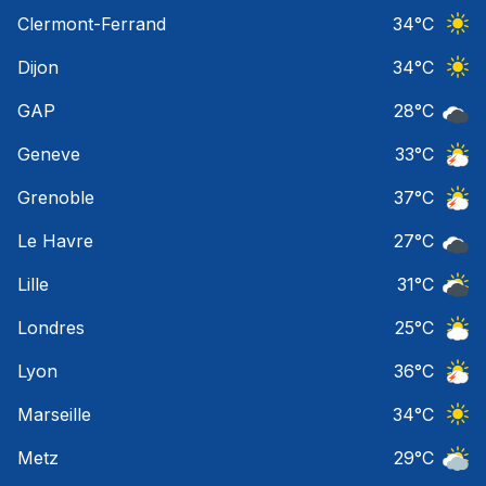
Orage
Clermont-Ferrand
34
°C
Ciel 
Dijon
34
°C
Ciel 
GAP
28
°C
Ciel 
Geneve
33
°C
Orage
Grenoble
37
°C
Orage
Le Havre
27
°C
Ciel 
Lille
31
°C
Ciel 
Londres
25
°C
Ciel 
Lyon
36
°C
Orage
Marseille
34
°C
Ciel 
Metz
29
°C
Ciel 