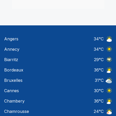
Angers
34
°C
Ciel 
Annecy
34
°C
Ciel 
Biarritz
29
°C
Ciel 
Bordeaux
36
°C
Ciel 
Bruxelles
31
°C
Ciel 
Cannes
30
°C
Ciel 
Chambery
36
°C
Ciel 
Chamrousse
24
°C