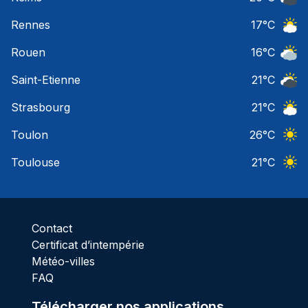
Ciel 
Rennes
17
°C
Ciel 
Rouen
16
°C
Ciel 
Saint-Etienne
21
°C
Ciel 
Strasbourg
21
°C
Ciel 
Toulon
26
°C
Ciel 
Toulouse
21
°C
Ciel 
Contact
Certificat d’intempérie
Météo-villes
FAQ
Télécharger nos applications