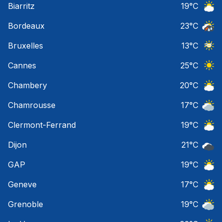
Biarritz
19
°C
Ciel 
Bordeaux
23
°C
Temps
Bruxelles
13
°C
Ciel 
Cannes
25
°C
Ciel 
Chambery
20
°C
Ciel 
Chamrousse
17
°C
Ciel 
Clermont-Ferrand
19
°C
Ciel 
Dijon
21
°C
Ciel 
GAP
19
°C
Ciel 
Geneve
17
°C
Ciel 
Grenoble
19
°C
Ciel 