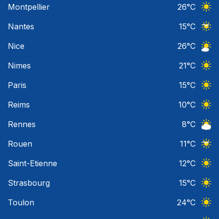
Montpellier
26
°C
Ciel 
Nantes
15
°C
Ciel 
Nice
26
°C
Ciel 
Nimes
21
°C
Ciel 
Paris
15
°C
Ciel 
Reims
10
°C
Ciel 
Rennes
8
°C
Ciel 
Rouen
11
°C
Ciel 
Saint-Etienne
12
°C
Ciel 
Strasbourg
15
°C
Ciel 
Toulon
24
°C
Ciel 