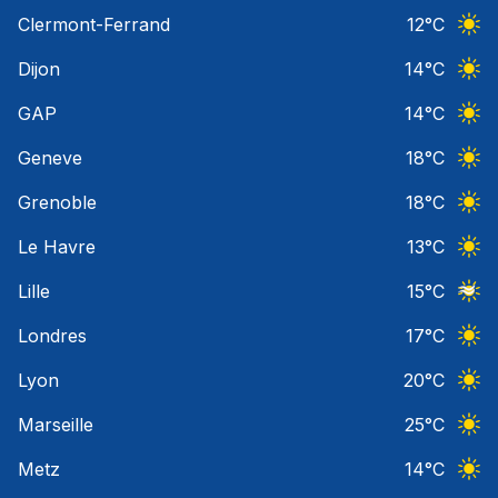
Ciel 
Clermont-Ferrand
12
°C
Ciel 
Dijon
14
°C
Ciel 
GAP
14
°C
Ciel 
Geneve
18
°C
Ciel 
Grenoble
18
°C
Ciel 
Le Havre
13
°C
Ciel 
Lille
15
°C
Ciel 
Londres
17
°C
Ciel 
Lyon
20
°C
Ciel 
Marseille
25
°C
Ciel 
Metz
14
°C
Ciel 