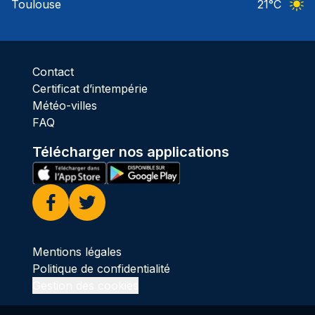
Toulouse
21
°C
Ciel 
Contact
Certificat d’intempérie
Météo-villes
FAQ
Télécharger nos applications
Facebook
Twitter
Mentions légales
Politique de confidentialité
Gestion des cookies