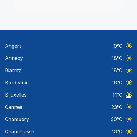
Angers
9
°C
Ciel 
Annecy
18
°C
Ciel 
Biarritz
18
°C
Ciel 
Bordeaux
16
°C
Ciel 
Bruxelles
11
°C
Ciel 
Cannes
23
°C
Ciel 
Chambery
20
°C
Ciel 
Chamrousse
13
°C