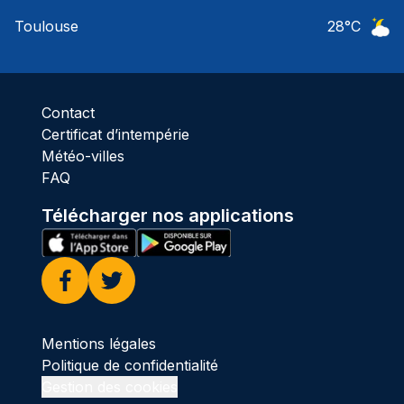
Ciel 
Toulouse
28
°C
Ciel 
Contact
Certificat d’intempérie
Météo-villes
FAQ
Télécharger nos applications
Facebook
Twitter
Mentions légales
Politique de confidentialité
Gestion des cookies