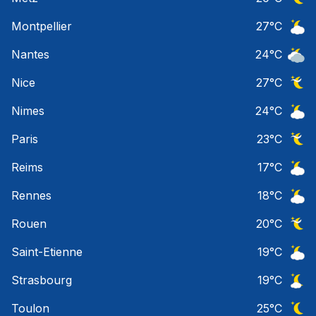
Ciel 
Montpellier
27
°C
Ciel 
Nantes
24
°C
Ciel 
Nice
27
°C
Ciel 
Nimes
24
°C
Ciel 
Paris
23
°C
Ciel 
Reims
17
°C
Ciel 
Rennes
18
°C
Ciel 
Rouen
20
°C
Ciel 
Saint-Etienne
19
°C
Ciel 
Strasbourg
19
°C
Ciel 
Toulon
25
°C