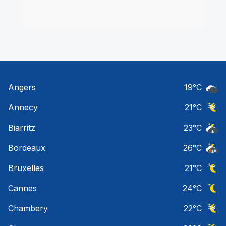
Angers
19
°C
Ciel 
Annecy
21
°C
Ciel 
Biarritz
23
°C
Risqu
Bordeaux
26
°C
Temps
Bruxelles
21
°C
Ciel 
Cannes
24
°C
Ciel 
Chambery
22
°C
Ciel 