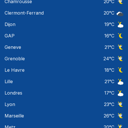
Chamrousse
20
°C
Ciel 
Clermont-Ferrand
20
°C
Ciel 
Dijon
19
°C
Ciel 
GAP
16
°C
Ciel 
Geneve
21
°C
Ciel 
Grenoble
24
°C
Ciel 
Le Havre
18
°C
Ciel 
Lille
21
°C
Ciel 
Londres
17
°C
Ciel 
Lyon
23
°C
Ciel 
Marseille
26
°C
Ciel 
Metz
20
°C