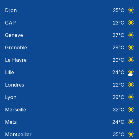
Ciel 
Dijon
25
°C
Ciel 
GAP
23
°C
Ciel 
Geneve
27
°C
Ciel 
Grenoble
29
°C
Ciel 
Le Havre
20
°C
Ciel 
Lille
24
°C
Ciel 
Londres
22
°C
Ciel 
Lyon
29
°C
Ciel 
Marseille
32
°C
Ciel 
Metz
24
°C
Ciel 
Montpellier
35
°C