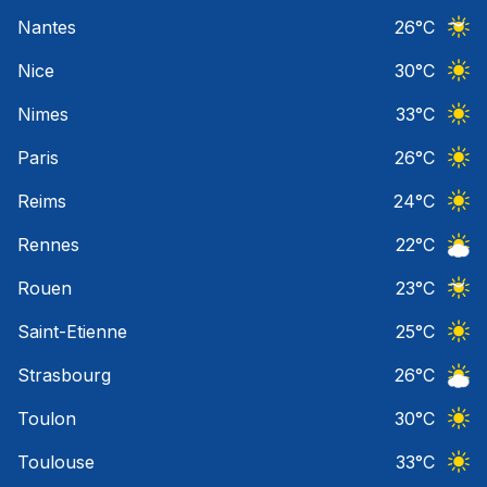
Ciel 
Nantes
26
°C
Ciel 
Nice
30
°C
Ciel 
Nimes
33
°C
Ciel 
Paris
26
°C
Ciel 
Reims
24
°C
Ciel 
Rennes
22
°C
Ciel 
Rouen
23
°C
Ciel 
Saint-Etienne
25
°C
Ciel 
Strasbourg
26
°C
Ciel 
Toulon
30
°C
Ciel 
Toulouse
33
°C
Ciel 