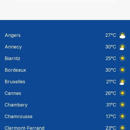
Angers
27
°C
Ciel 
Annecy
30
°C
Ciel 
Biarritz
25
°C
Ciel 
Bordeaux
30
°C
Ciel 
Bruxelles
21
°C
Ciel 
Cannes
26
°C
Ciel 
Chambery
31
°C
Ciel 
Chamrousse
17
°C
Ciel 
Clermont-Ferrand
23
°C