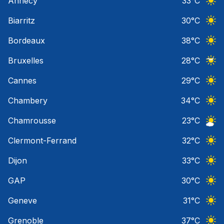
Annecy
33
°C
Ciel 
Biarritz
30
°C
Ciel 
Bordeaux
38
°C
Ciel 
Bruxelles
28
°C
Ciel 
Cannes
29
°C
Ciel 
Chambery
34
°C
Ciel 
Chamrousse
23
°C
Ciel 
Clermont-Ferrand
32
°C
Ciel 
Dijon
33
°C
Ciel 
GAP
30
°C
Ciel 
Geneve
31
°C
Ciel 
Grenoble
37
°C