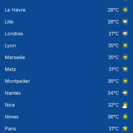
Ciel 
Le Havre
28
°C
Ciel 
Lille
28
°C
Ciel 
Londres
21
°C
Ciel 
Lyon
35
°C
Ciel 
Marseille
35
°C
Ciel 
Metz
31
°C
Ciel 
Montpellier
36
°C
Ciel 
Nantes
34
°C
Ciel 
Nice
32
°C
Ciel 
Nimes
38
°C
Ciel 
Paris
31
°C