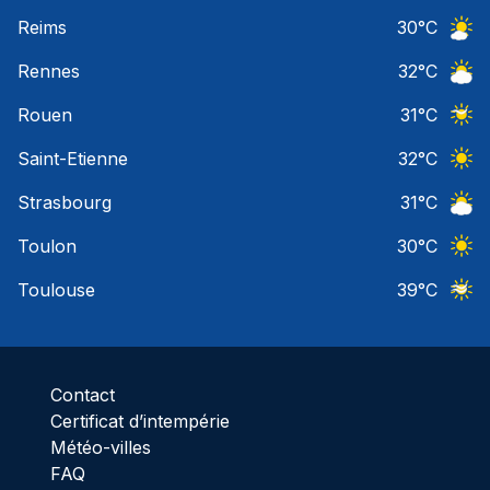
Ciel 
Reims
30
°C
Ciel 
Rennes
32
°C
Ciel 
Rouen
31
°C
Ciel 
Saint-Etienne
32
°C
Ciel 
Strasbourg
31
°C
Ciel 
Toulon
30
°C
Ciel 
Toulouse
39
°C
Ciel 
Contact
Certificat d’intempérie
Météo-villes
FAQ