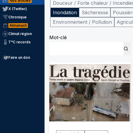
Nos articles
Douceur / Forte chaleur / Incendie
X (Twitter)
Inondation
Sécheresse
Poussièr
Chronique
Environnement / Pollution
Agricul
Almanach
Climat région
Mot-clé
T°C records
Faire un don