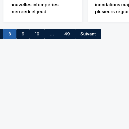
nouvelles intempéries
inondations ma
mercredi et jeudi
plusieurs régio
8
9
10
…
49
Suivant
11