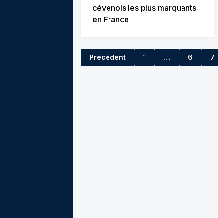
cévenols les plus marquants
en France
Précédent
1
…
6
7
5