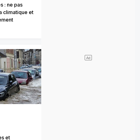
s : ne pas
a climatique et
fement
es et