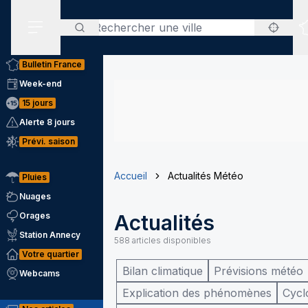
Rechercher
Menu secondaire
Bulletin France
Week-end
15 jours
Alerte 8 jours
Prévi. saison
Accueil
Actualités Météo
Pluies
Nuages
Orages
Actualités
Station Annecy
588
articles disponibles
Votre quartier
Bilan climatique
Prévisions météo
Webcams
Explication des phénomènes
Cycl