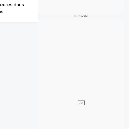
jeures dans
ns