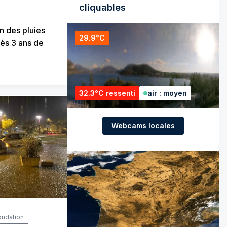
cliquables
in des pluies
29.9°C
ès 3 ans de
32.3°C ressenti
air : moyen
Webcams locales
ondation