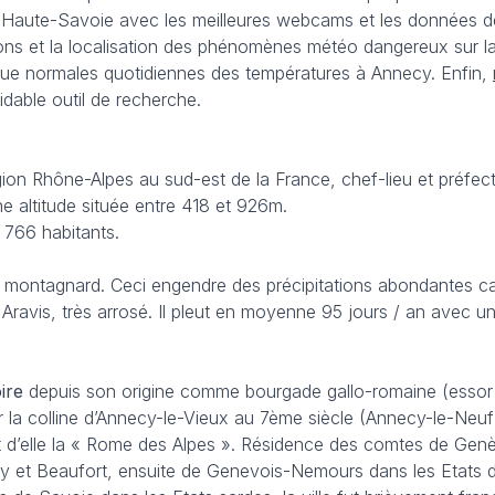
 Haute-Savoie avec les meilleures webcams et les données des
ons et la localisation des phénomènes météo dangereux sur la r
 que normales quotidiennes des températures à Annecy. Enfin,
idable outil de recherche.
on Rhône-Alpes au sud-est de la France, chef-lieu et préfec
e altitude située entre 418 et 926m.
 766 habitants.
 montagnard. Ceci engendre des précipitations abondantes car 
s Aravis, très arrosé. Il pleut en moyenne 95 jours / an ave
ire
depuis son origine comme bourgade gallo-romaine (essor d
ur la colline d’Annecy-le-Vieux au 7ème siècle (Annecy-le-Neuf
it d’elle la « Rome des Alpes ». Résidence des comtes de Gen
y et Beaufort, ensuite de Genevois-Nemours dans les Etats de