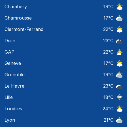
Ciel 
Chambery
19
°C
Ciel 
Chamrousse
17
°C
Ciel 
Clermont-Ferrand
22
°C
Ciel 
Dijon
23
°C
Ciel 
GAP
22
°C
Ciel 
Geneve
17
°C
Ciel 
Grenoble
19
°C
Ciel 
Le Havre
23
°C
Ciel 
Lille
18
°C
Ciel 
Londres
24
°C
Ciel 
Lyon
21
°C
Ciel 