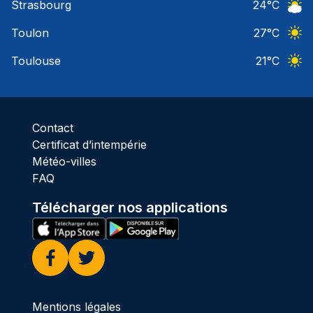
Strasbourg
24
°C
Ciel 
Toulon
27
°C
Ciel 
Toulouse
21
°C
Ciel 
Contact
Certificat d’intempérie
Météo-villes
FAQ
Télécharger nos applications
Facebook
Twitter
Mentions légales