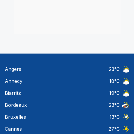
Angers
23
°C
Ciel 
Annecy
18
°C
Ciel 
Biarritz
19
°C
Ciel 
Bordeaux
23
°C
Temps
Bruxelles
13
°C
Ciel 
Cannes
27
°C