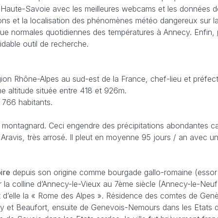
 Haute-Savoie avec les meilleures webcams et les données des
ons et la localisation des phénomènes météo dangereux sur la r
 que normales quotidiennes des températures à Annecy. Enfin,
idable outil de recherche.
on Rhône-Alpes au sud-est de la France, chef-lieu et préfec
e altitude située entre 418 et 926m.
 766 habitants.
 montagnard. Ceci engendre des précipitations abondantes car 
s Aravis, très arrosé. Il pleut en moyenne 95 jours / an ave
ire
depuis son origine comme bourgade gallo-romaine (essor d
ur la colline d’Annecy-le-Vieux au 7ème siècle (Annecy-le-Neuf
it d’elle la « Rome des Alpes ». Résidence des comtes de Gen
y et Beaufort, ensuite de Genevois-Nemours dans les Etats de