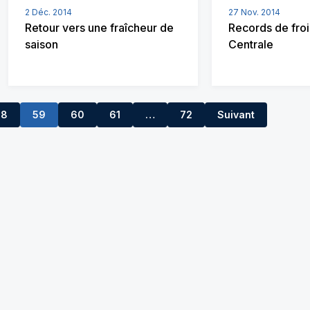
2 Déc. 2014
27 Nov. 2014
Retour vers une fraîcheur de
Records de froi
saison
Centrale
58
59
60
61
…
72
Suivant
62