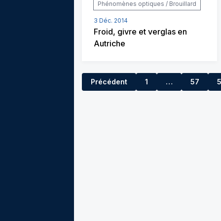
Phénomènes optiques / Brouillard
3 Déc. 2014
Froid, givre et verglas en
Autriche
Précédent
1
…
57
56