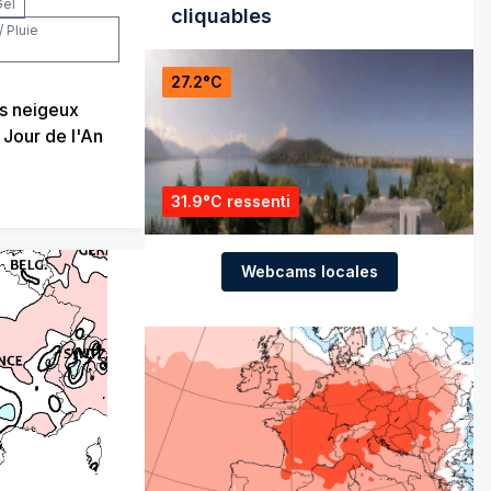
Gel
cliquables
/ Pluie
27.2°C
us neigeux
 Jour de l'An
31.9°C ressenti
Webcams locales