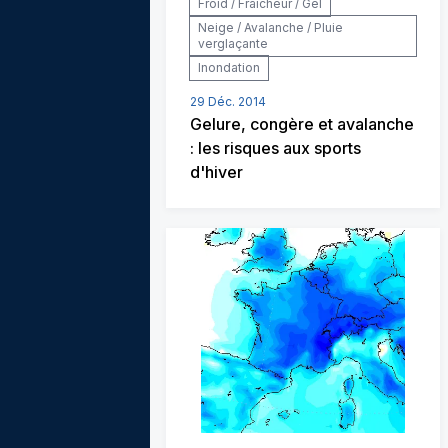
Froid / Fraîcheur / Gel
Neige / Avalanche / Pluie
verglaçante
Inondation
29 Déc. 2014
Gelure, congère et avalanche
: les risques aux sports
d'hiver