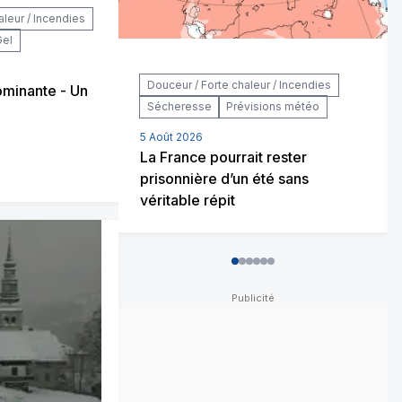
aleur / Incendies
Gel
Douceur / Forte chaleur / Incendies
minante - Un
Sécheresse
Prévisions météo
5 Août 2026
La France pourrait rester
prisonnière d’un été sans
véritable répit
0
1
2
3
4
5