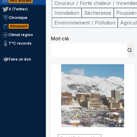
Nos articles
Douceur / Forte chaleur / Incendie
X (Twitter)
Inondation
Sécheresse
Poussièr
Chronique
Environnement / Pollution
Agricul
Almanach
Climat région
Mot-clé
T°C records
Faire un don