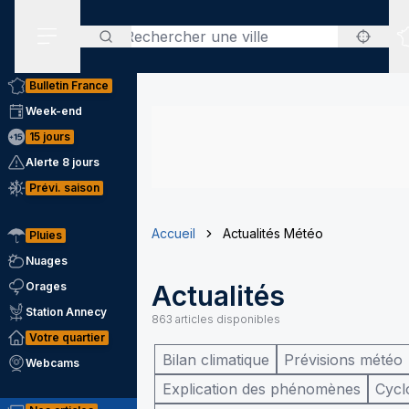
Rechercher
Menu secondaire
Bulletin France
Week-end
15 jours
Alerte 8 jours
Prévi. saison
Accueil
Actualités Météo
Pluies
Nuages
Orages
Actualités
Station Annecy
863
articles disponibles
Votre quartier
Bilan climatique
Prévisions météo
Webcams
Explication des phénomènes
Cycl