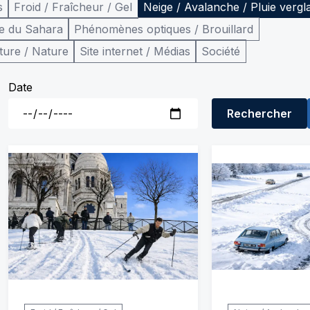
s
Froid / Fraîcheur / Gel
Neige / Avalanche / Pluie vergl
e du Sahara
Phénomènes optiques / Brouillard
ture / Nature
Site internet / Médias
Société
Date
Rechercher