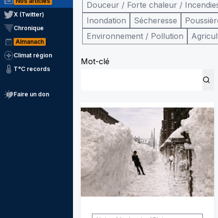
Nos articles
Douceur / Forte chaleur / Incendie
X (Twitter)
Inondation
Sécheresse
Poussièr
Chronique
Environnement / Pollution
Agricul
Almanach
Climat région
Mot-clé
T°C records
Faire un don