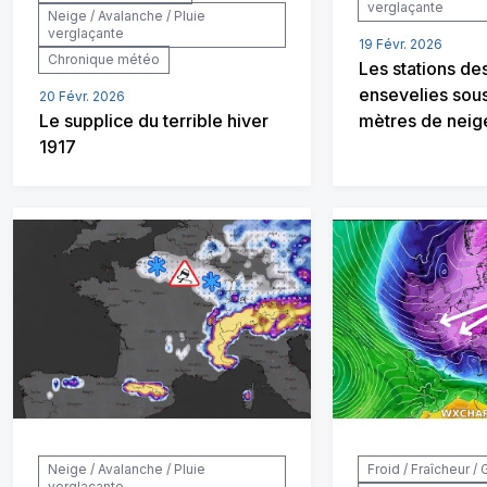
verglaçante
Neige / Avalanche / Pluie
verglaçante
19 Févr. 2026
Chronique météo
Les stations de
ensevelies sous
20 Févr. 2026
Le supplice du terrible hiver
mètres de neige
1917
Neige / Avalanche / Pluie
Froid / Fraîcheur / 
verglaçante