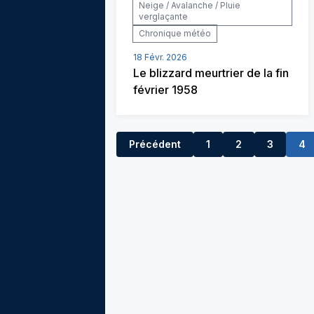
Neige / Avalanche / Pluie
verglaçante
Chronique météo
18 Févr. 2026
Le blizzard meurtrier de la fin
février 1958
Précédent
1
2
3
4