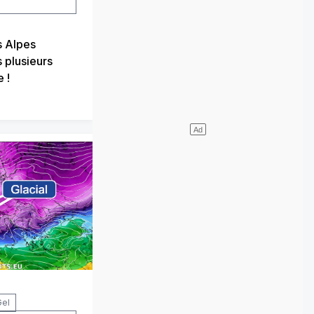
s Alpes
 plusieurs
 !
Gel