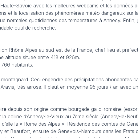
 Haute-Savoie avec les meilleures webcams et les données des
ons et la localisation des phénomènes météo dangereux sur la r
 que normales quotidiennes des températures à Annecy. Enfin,
idable outil de recherche.
on Rhône-Alpes au sud-est de la France, chef-lieu et préfec
e altitude située entre 418 et 926m.
 766 habitants.
 montagnard. Ceci engendre des précipitations abondantes car 
s Aravis, très arrosé. Il pleut en moyenne 95 jours / an ave
ire
depuis son origine comme bourgade gallo-romaine (essor d
ur la colline d’Annecy-le-Vieux au 7ème siècle (Annecy-le-Neuf
it d’elle la « Rome des Alpes ». Résidence des comtes de Gen
y et Beaufort, ensuite de Genevois-Nemours dans les Etats de