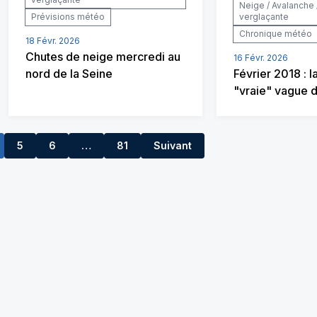
Neige / Avalanche 
Prévisions météo
verglaçante
Chronique météo
18 Févr. 2026
Chutes de neige mercredi au
16 Févr. 2026
nord de la Seine
Février 2018 : l
"vraie" vague de
5
6
…
81
Suivant
7