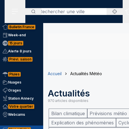
Rechercher
Menu secondaire
Bulletin France
Week-end
15 jours
Alerte 8 jours
Prévi. saison
Accueil
Actualités Météo
Pluies
Nuages
Orages
Actualités
Station Annecy
970
articles disponibles
Votre quartier
Bilan climatique
Prévisions météo
Webcams
Explication des phénomènes
Cycl