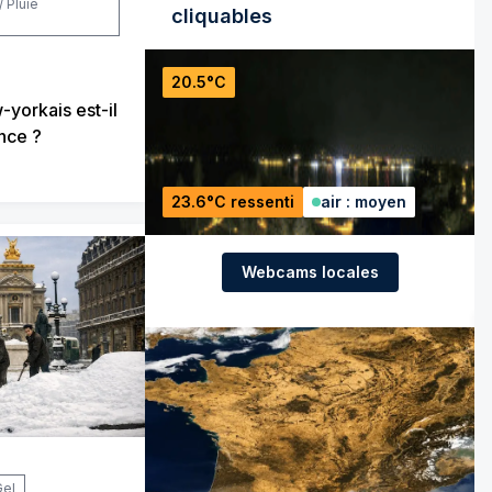
/ Pluie
cliquables
20.5°C
-yorkais est-il
nce ?
23.6°C ressenti
air : moyen
Webcams locales
Gel