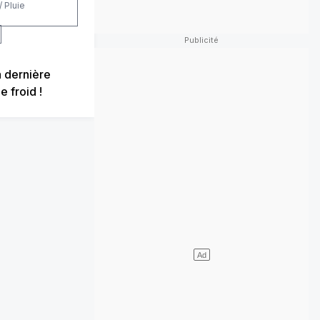
/ Pluie
a dernière
 froid !