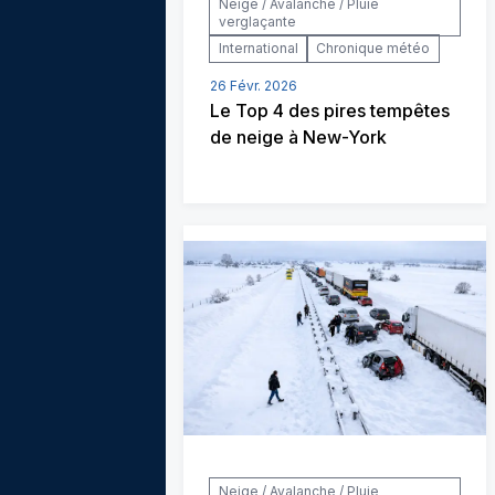
Neige / Avalanche / Pluie
verglaçante
International
Chronique météo
26 Févr. 2026
Le Top 4 des pires tempêtes
de neige à New-York
Neige / Avalanche / Pluie