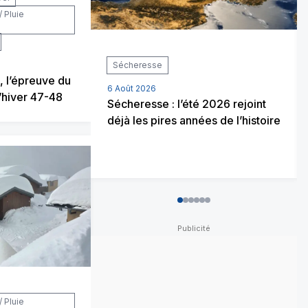
/ Pluie
Sécheresse
, l’épreuve du
6 Août 2026
l’hiver 47-48
Sécheresse : l’été 2026 rejoint
déjà les pires années de l’histoire
0
1
2
3
4
5
/ Pluie