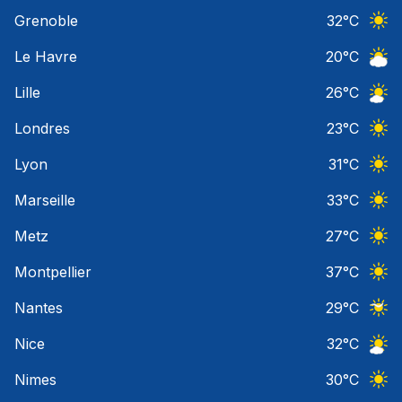
Ciel 
Grenoble
32
°C
Ciel 
Le Havre
20
°C
Ciel 
Lille
26
°C
Ciel 
Londres
23
°C
Ciel 
Lyon
31
°C
Ciel 
Marseille
33
°C
Ciel 
Metz
27
°C
Ciel 
Montpellier
37
°C
Ciel 
Nantes
29
°C
Ciel 
Nice
32
°C
Ciel 
Nimes
30
°C
Ciel 