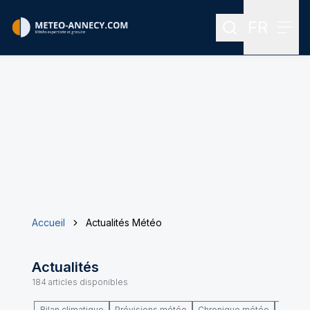
FR
Rechercher
Menu
Menu des
Accueil
Actualités Météo
Actualités
184
articles disponibles
Bilan climatique
Prévisions météo
Chronique météo
Climat 