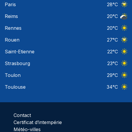
Paris
28
°C
Ciel 
Reims
20
°C
Ciel 
Rennes
20
°C
Ciel 
Rouen
27
°C
Ciel 
Saint-Etienne
22
°C
Ciel 
Strasbourg
23
°C
Ciel 
Toulon
29
°C
Ciel 
Toulouse
34
°C
Ciel 
Contact
Certificat d’intempérie
Météo-villes