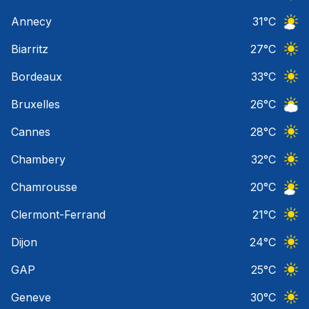
Ciel 
Annecy
31
°C
Ciel 
Biarritz
27
°C
Ciel 
Bordeaux
33
°C
Ciel 
Bruxelles
26
°C
Ciel 
Cannes
28
°C
Ciel 
Chambery
32
°C
Ciel 
Chamrousse
20
°C
Ciel 
Clermont-Ferrand
21
°C
Ciel 
Dijon
24
°C
Ciel 
GAP
25
°C
Ciel 
Geneve
30
°C